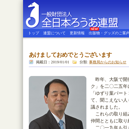
NEW!
トップ
連盟について
更新情報
出版物・グッズのご案
あけましておめでとうございます
全日本ろうあ連盟
掲載日：2019/01/01
分類:
事務局からのお知らせ
昨年、大阪で開催
ク」を二〇二五年
「ゆずり葉パート
て、聞こえない人
議されました。
これらの取り組み
仲間とともに取り
二〇一九年も引き