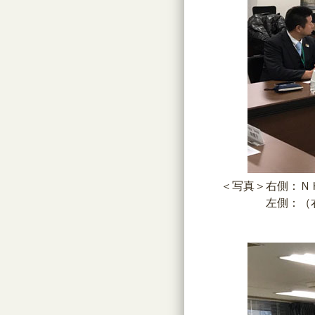
＜写真＞右側：ＮＨ
左側：（右端から
服部教育・