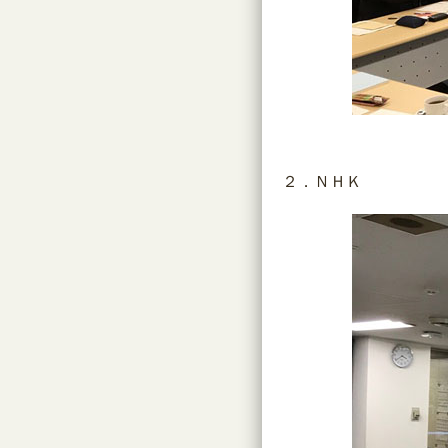
２．ＮＨＫ