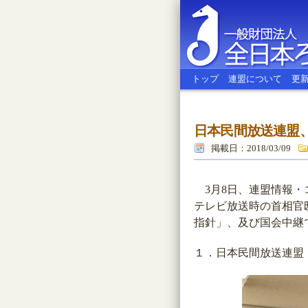
トップ
連盟について
更
日本民間放送連盟
全日本ろう
掲載日：2018/03/09
3月8日、連盟情報・
テレビ放送時の首相官
指針」、及び国会中継
１．日本民間放送連盟