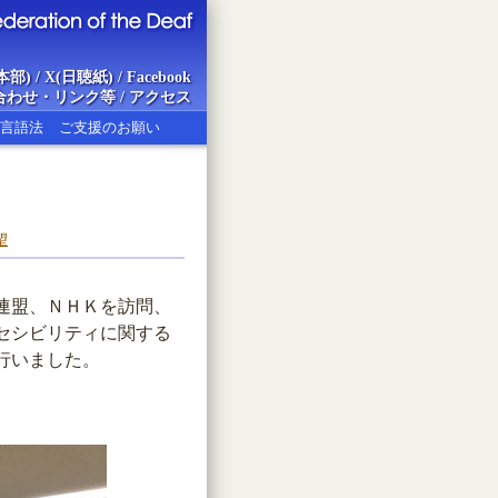
本部)
/
X(日聴紙)
/
Facebook
合わせ・リンク等
/
アクセス
言語法
ご支援のお願い
ion of the Deaf
望
連盟、ＮＨＫを訪問、
セシビリティに関する
行いました。