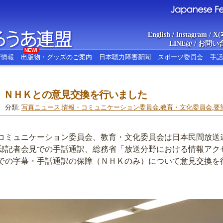
English
/
Instagram
/
X(
LINE@
/
お問い
NEW!
新情報
出版物・グッズのご案内
日本聴力障害新聞
スポーツ委員会
手話
、ＮＨＫとの意見交換を行いました
あ連盟
Japanese Federat
分類:
写真ニュース
,
情報・コミュニケーション委員会
,
教育・文化委員会
,
要
コミュニケーション委員会、教育・文化委員会は日本民間放送
邸記者会見での手話通訳、総務省「放送分野における情報アク
での字幕・手話通訳の保障（ＮＨＫのみ）について意見交換を