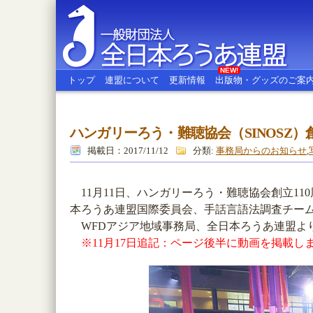
NEW!
トップ
連盟について
更新情報
出版物・グッズのご案
ハンガリーろう・難聴協会（SINOSZ）
全日本ろうあ連盟
掲載日：2017/11/12
分類:
事務局からのお知らせ
,
11月11日、ハンガリーろう・難聴協会創立11
本ろうあ連盟国際委員会、手話言語法調査チー
WFDアジア地域事務局、全日本ろうあ連盟より
※11月17日追記：ページ後半に動画を掲載し