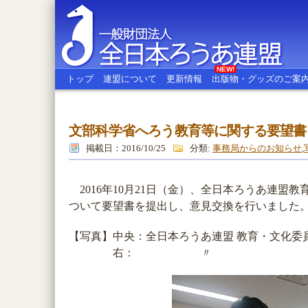
NEW!
トップ
連盟について
更新情報
出版物・グッズのご案
文部科学省へろう教育等に関する要望書
全日本ろうあ連盟
掲載日：2016/10/25
分類:
事務局からのお知らせ
,
2016年10月21日（金）、全日本ろうあ連盟
ついて要望書を提出し、意見交換を行いました
【写真】中央：全日本ろうあ連盟 教育・文化委
右： 〃 副委員長