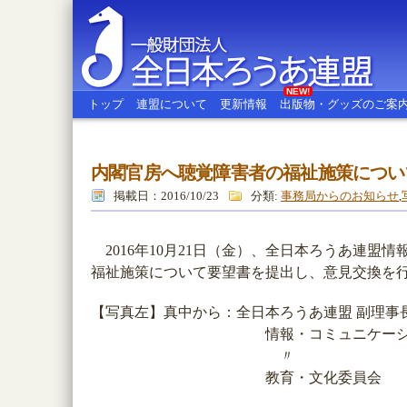
NEW!
トップ
連盟について
更新情報
出版物・グッズのご案
内閣官房へ聴覚障害者の福祉施策につい
全日本ろうあ連盟
掲載日：2016/10/23
分類:
事務局からのお知らせ
,
2016年10月21日（金）、全日本ろうあ連盟
福祉施策について要望書を提出し、意見交換を
【写真左】真中から：全日本ろうあ連盟 副理事
情報・コミュニケーション委員
〃 副委員長 
教育・文化委員会 副