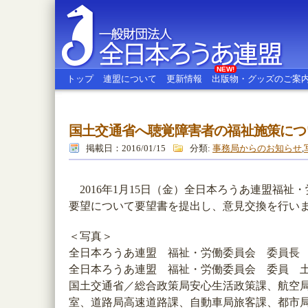
NEW!
トップ
連盟について
更新情報
出版物・グッズのご案
国土交通省へ聴覚障害者の福祉施策につ
全日本ろうあ連盟
掲載日：2016/01/15
分類:
事務局からのお知らせ
,
2016年1月15日（金）全日本ろうあ連盟福
要望について要望書を提出し、意見交換を行い
＜写真＞
全日本ろうあ連盟 福祉・労働委員会 委員長
全日本ろうあ連盟 福祉・労働委員会 委員 
国土交通省／総合政策局安心生活政策課、航空
室、道路局高速道路課、自動車局旅客課、都市