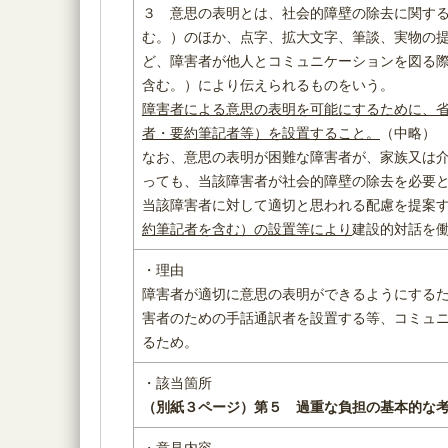
３ 意思の表明とは、社会的障壁の除去に関す
む。）のほか、点字、拡大文字、筆談、実物の
ど、障害者が他人とコミュニケーションを図る
含む。）により伝えられるものをいう。
障害者による意思の表明を可能にするために、
者・要約筆記者等）を設置すること。
（中略）
なお、意思の表明が困難な障害者が、家族又は
っても、当該障害者が社会的障壁の除去を必要
当該障害者に対して適切と思われる配慮を提案
約筆記者を含む）の設置等により
建設的対話を
・理由
障害者が適切に意思の表明ができるようにする
害者のための手話通訳者を設置する等、コミュ
るため。
・該当箇所
（別紙３ページ）
第５ 過重な負担の基本的な
・意見内容