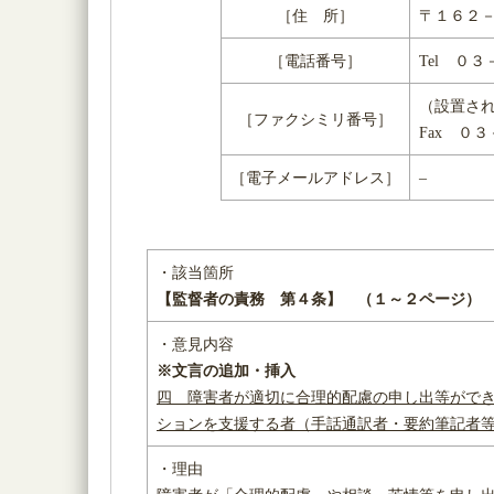
［住 所］
〒１６２－
［電話番号］
Tel ０
（設置さ
［ファクシミリ番号］
Fax ０
［電子メールアドレス］
–
・該当箇所
【監督者の責務 第４条】 （１～２ページ）
・意見内容
※文言の追加・挿入
四 障害者が適切に合理的配慮の申し出等がで
ションを支援する者（手話通訳者・要約筆記者
・理由