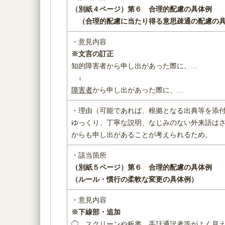
（別紙４ページ）
第６ 合理的配慮の具体例
（
合理的配慮に当たり得る意思疎通の配慮の
・意見内容
※文言の訂正
知的障害者から申し出があった際に、…
↓
障害者
から申し出があった際に、…
・理由（可能であれば、根拠となる出典等を添
ゆっくり、丁寧な説明、なじみのない外来語は
からも申し出があることが考えられるため。
・該当箇所
（別紙５ページ）
第６ 合理的配慮の具体例
（ルール・慣行の柔軟な変更の具体例）
・意見内容
※下線部・追加
◯ スクリーンや板書
、手話通訳者
等がよく見