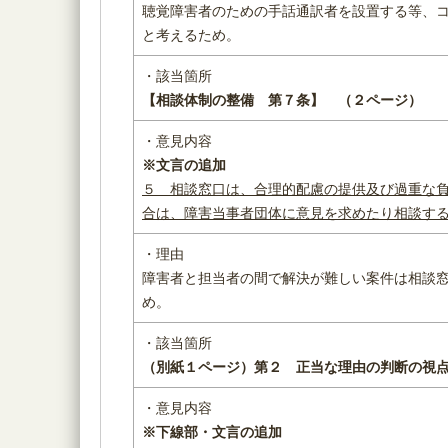
聴覚障害者のための手話通訳者を設置する等、
と考えるため。
・該当箇所
【相談体制の整備 第７条】
（２ページ）
・意見内容
※
文言の追加
５
相談窓口は、合理的配慮の提供及び過重な
合は、
障害当事者団体
に意見を求めたり相談す
・理由
障害者と担当者の間で解決が難しい案件は相談
め。
・該当箇所
（別紙１ページ）
第２ 正当な理由の判断の
・意見内容
※下線部・文言の追加