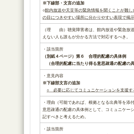
※下線部・文言の追加
○
館内放送や天災等の緊急情報を聞くことが難し
の目につきやすい場所に分かりやすい表現で掲
（理 由）聴覚障害者は、館内放送や緊急放送
えない人も誰もが分かる方法で対応するべき。
・該当箇所
（別紙４ページ）
第６ 合理的配慮の具体例
（
合理的配慮に当たり得る意思疎通の配慮の
・意見内容
※下線部文言の追加
○ 必要に応じてコミュニケーションを支援す
・理由（可能であれば、根拠となる出典等を添
意思疎通の配慮の具体例として、コミュニケー
記すべきと考えるため。
・該当箇所