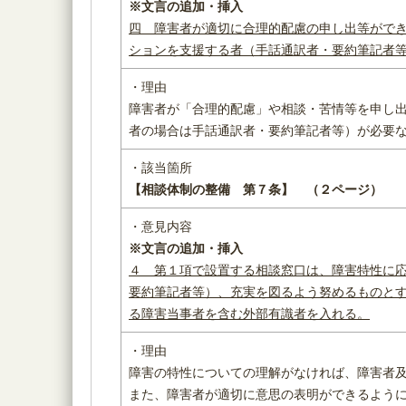
※文言の追加・挿入
四 障害者が適切に合理的配慮の申し出等がで
ションを支援する者（手話通訳者・要約筆記者
・理由
障害者が「合理的配慮」や相談・苦情等を申し
者の場合は手話通訳者・要約筆記者等）が必要
・該当箇所
【相談体制の整備 第７条】
（２ページ）
・意見内容
※文言の追加・挿入
４ 第１項で設置する
相談窓口は、障害特性に
要約筆記者等）、充実を図るよう努めるものと
る
障害当事者を含む外部有識者を入れる
。
・理由
障害の特性についての理解がなければ、障害者
また、障害者が適切に意思の表明ができるよう