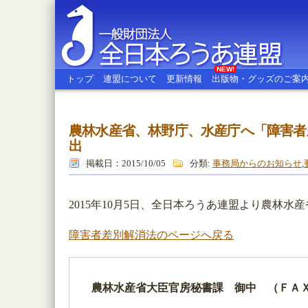
NEW!
トップ
連盟について
更新情報
出版物・グッズのご案
農林水産省、林野庁、水産庁へ「障害者
全日本ろうあ連盟
出
掲載日：2015/10/05
分類:
事務局からのお知らせ
,
2015年10月5日、全日本ろうあ連盟より農林
障害者差別解消法のページへ戻る
農林水産省大臣官房秘書課 御中 （ＦＡＸ：