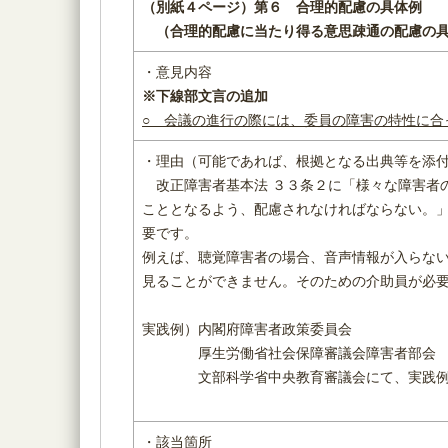
（別紙４ページ）
第６ 合理的配慮の具体例
（
合理的配慮に当たり得る意思疎通の配慮の
・意見内容
※下線部文言の追加
○ 会議の進行の際には、委員の障害の特性に合
・理由（可能であれば、根拠となる出典等を添
改正障害者基本法 ３３条２に「様々な障害者
こととなるよう、配慮されなければならない。
要です。
例えば、聴覚障害者の場合、音声情報が入らな
見ることができません。そのための介助員が必
実践例）内閣府障害者政策委員会
厚生労働省社会保障審議会障害者部会
文部科学省中央教育審議会にて、実践例
・該当箇所