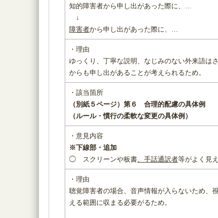
知的障害者から申し出があった際に、…
↓
障害者
から申し出があった際に、…
・理由
ゆっくり、丁寧な説明、なじみのない外来語は
からも申し出があることが考えられるため。
・該当箇所
（別紙５ページ）
第６ 合理的配慮の具体例
（ルール・慣行の柔軟な変更の具体例）
・意見内容
※下線部・追加
◯ スクリーンや板書
、手話通訳者
等がよく見
・理由
聴覚障害者の場合、音声情報が入らないため、
える範囲に収まる必要がるため。