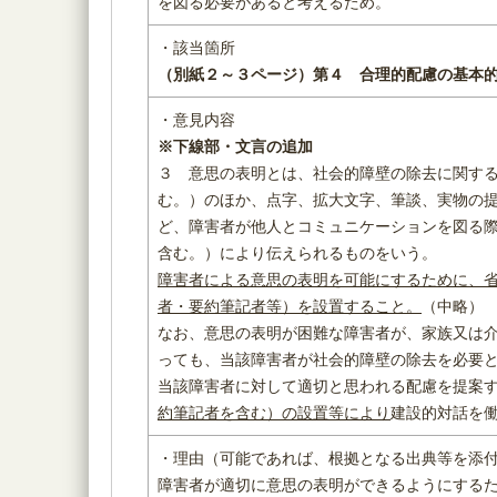
を図る必要があると考えるため。
・該当箇所
（別紙２～３ページ）
第４ 合理的配慮の基本
・意見内容
※下線部・文言の追加
３ 意思の表明とは、社会的障壁の除去に関す
む。）のほか、点字、拡大文字、筆談、実物の
ど、障害者が他人とコミュニケーションを図る
含む。）により伝えられるものをいう。
障害者による意思の表明を可能にするために、
者・要約筆記者等）を設置すること。
（中略）
なお、意思の表明が困難な障害者が、家族又は
っても、当該障害者が社会的障壁の除去を必要
当該障害者に対して適切と思われる配慮を提案
約筆記者を含む）の設置等により
建設的対話を
・理由（可能であれば、根拠となる出典等を添
障害者が適切に意思の表明ができるようにする