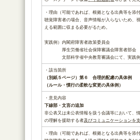
・理由（可能であれば、根拠となる出典等を添
聴覚障害者の場合、音声情報が入らないため、
える範囲に収まる必要がるため。
実践例）内閣府障害者政策委員会
厚生労働省社会保障審議会障害者部会
文部科学省中央教育審議会にて、実践例
・該当箇所
（別紙５ページ）
第６ 合理的配慮の具体例
（ルール・慣行の柔軟な変更の具体例）
・意見内容
下線部・文言の追加
非公表又は未公表情報を扱う会議等において、
の理解を援助する者
及びコミュニケーションを
・理由（可能であれば、根拠となる出典等を添