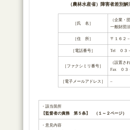
（農林水産省）障害者差別解
（企業・
［氏 名］
一般財団
［住 所］
〒１６２－
［電話番号］
Tel ０
（設置さ
［ファクシミリ番号］
Fax ０
［電子メールアドレス］
–
・該当箇所
【監督者の責務 第５条】 （１～２ページ）
・意見内容