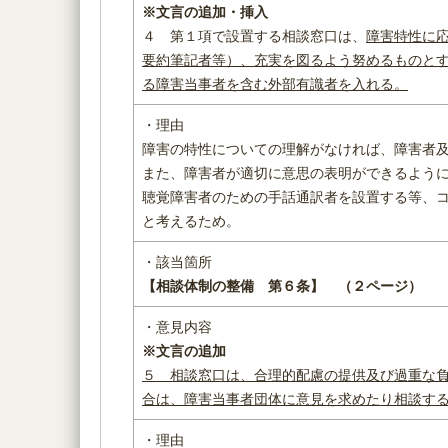
※文言の追加・挿入
４ 第１項で設置する相談窓口は、
障害特性に
要約筆記者等）、充実を図るよう努めるものと
る
障害当事者を含む外部有識者を入れる
。
・理由
障害の特性についての理解がなければ、障害者
また、障害者が適切に意思の表明ができるよう
聴覚障害者のための手話通訳者を設置する等、
と考えるため。
・該当箇所
【相談体制の整備 第６条】
（２ページ）
・意見内容
※
文言の追加
５
相談窓口は、合理的配慮の提供及び過重な
合は、
障害当事者団体
に意見を求めたり相談す
・理由