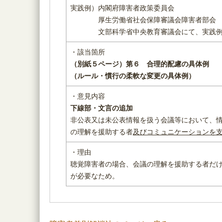
実践例）内閣府障害者政策委員会
厚生労働省社会保障審議会障害者部会
文部科学省中央教育審議会にて、実践例
・該当箇所
（別紙５ページ）
第６ 合理的配慮の具体例
（ルール・慣行の柔軟な変更の具体例）
・意見内容
下線部・文言の追加
非公表又は未公表情報を扱う会議等において、
の理解を援助する者
及びコミュニケーションを
・理由
聴覚障害者の場合、会議の理解を援助する者だ
が必要なため。