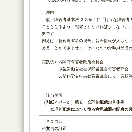
○ 会議の進行の際には、委員の障害の特性に合
・理由
改正障害者基本法 ３３条２に「様々な障害者
こととなるよう、配慮されなければならない。
要です。
例えば、聴覚障害者の場合、音声情報が入らな
見ることができません。そのための介助員が必
実践例）内閣府障害者政策委員会
厚生労働省社会保障審議会障害者部会
文部科学省中央教育審議会にて、実践例
・該当箇所
（別紙４ページ）
第６ 合理的配慮の具体例
（
合理的配慮に当たり得る意思疎通の配慮の
・意見内容
※文言の訂正