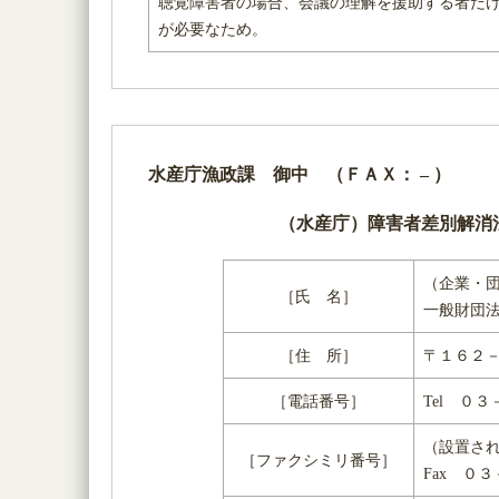
聴覚障害者の場合、会議の理解を援助する者だ
が必要なため。
水産庁漁政課 御中 （ＦＡＸ： – ）
（水産庁）障害者差別解消
（企業・
［氏 名］
一般財団
［住 所］
〒１６２－
［電話番号］
Tel ０
（設置さ
［ファクシミリ番号］
Fax ０