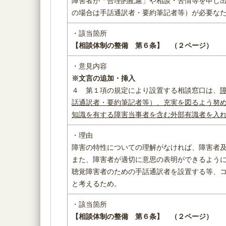
障害者が「合理的配慮」や相談・苦情等を申し
の場合は手話通訳者・要約筆記者等）が必要な
・該当箇所
【相談体制の整備 第６条】
（２ページ）
・意見内容
※文言の追加・挿入
４ 第１項の規定により設置する相談窓口は、
話通訳者・要約筆記者等）、充実を図るよう努
知識を有する
障害当事者を含む外部有識者を入
・理由
障害の特性についての理解がなければ、障害者
また、障害者が適切に意思の表明ができるよう
聴覚障害者のための手話通訳者を設置する等、
と考えるため。
・該当箇所
【相談体制の整備 第６条】
（２ページ）