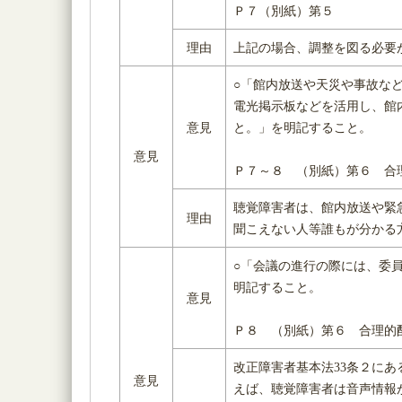
Ｐ７（別紙）第５
理由
上記の場合、調整を図る必要
○「館内放送や天災や事故な
電光掲示板などを活用し、館
意見
と。」を明記すること。
意見
Ｐ７～８ （別紙）第６ 合
聴覚障害者は、館内放送や緊
理由
聞こえない人等誰もが分かる
○「会議の進行の際には、委
明記すること。
意見
Ｐ８ （別紙）第６ 合理的
改正障害者基本法33条２に
意見
えば、聴覚障害者は音声情報