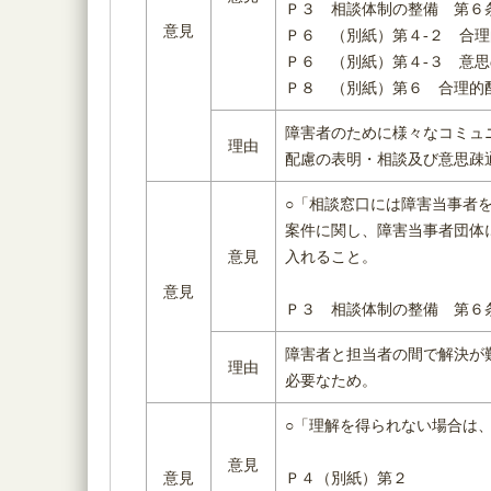
Ｐ３ 相談体制の整備 第
意見
Ｐ６ （別紙）第４-２ 合
Ｐ６ （別紙）第４-３ 意
Ｐ８ （別紙）第６ 合理的
障害者のために様々なコミュ
理由
配慮の表明・相談及び意思疎
○「相談窓口には障害当事者
案件に関し、障害当事者団体
意見
入れること。
意見
Ｐ３ 相談体制の整備 第６
障害者と担当者の間で解決が
理由
必要なため。
○「理解を得られない場合は
意見
意見
Ｐ４（別紙）第２