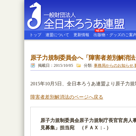
NEW!
トップ
連盟について
更新情報
出版物・グッズのご案
原子力規制委員会へ「障害者差別解消法
全日本ろうあ連盟
掲載日：2015/10/05
分類:
事務局からのお知らせ
,
2015年10月5日、全日本ろうあ連盟より原子
障害者差別解消法のページへ戻る
原子力規制委員会原子力規制庁長官官房人
見募集」担当宛 （
ＦＡＸ：- ）