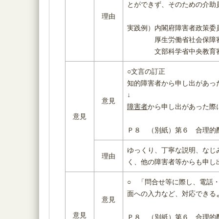
とができず、そのための介助
理由
実践例）内閣府障害者政策委
厚生労働省社会保障審
文部科学省中央教育審
○文言の訂正
知的障害者から申し出があっ
↓
意見
障害者
から申し出があった際
意見
Ｐ８ （別紙）第６ 合理的
ゆっくり、丁寧な説明、なじ
理由
く、他の障害者等からも申し
○ 「問合せ等に際し、電話
面への入力など、対応できる
意見
意見
Ｐ８ （別紙）第６ 合理的