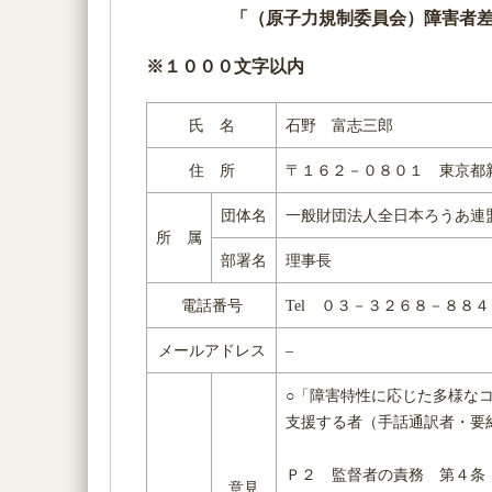
「（原子力規制委員会）障害者
※１０００文字以内
氏 名
石野 富志三郎
住 所
〒１６２－０８０１ 東京都
団体名
一般財団法人全日本ろう
所 属
部署名
理事長
電話番号
Tel ０３－３２６８－８８
メールアドレス
–
○「障害特性に応じた多様な
支援する者（手話通訳者・要
Ｐ２ 監督者の責務 第４条
意見