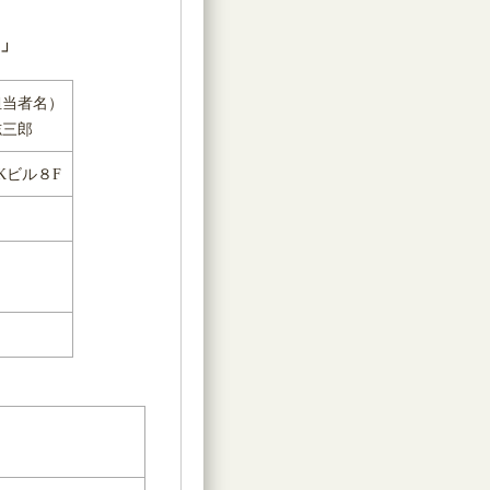
」
担当者名）
志三郎
Kビル８F