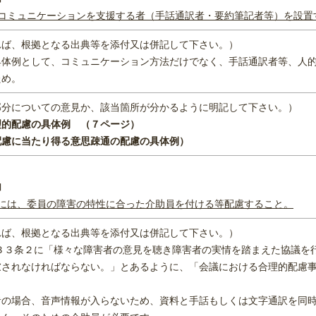
てコミュニケーションを支援する者（手話通訳者・要約筆記者等）を設置
れば、根拠となる出典等を添付又は併記して下さい。）
具体例として、コミュニケーション方法だけでなく、手話通訳者等、人
ため。
部分についての意見か、該当箇所が分かるように明記して下さい。）
理的配慮の具体例 （７ページ）
当たり得る意思疎通の配慮の具体例）
加
際には、委員の障害の特性に合った介助員を付ける等配慮すること。
れば、根拠となる出典等を添付又は併記して下さい。）
 ３３条２に「様々な障害者の意見を聴き障害者の実情を踏まえた協議を
慮されなければならない。」とあるように、「会議における合理的配慮
者の場合、音声情報が入らないため、資料と手話もしくは文字通訳を同