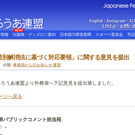
English
/
Instagram
/
X(
LINE@
/
お問い
NEW!
新情報
出版物・グッズのご案内
日本聴力障害新聞
スポーツ委員会
手話
差別解消法に基づく対応要領」に関する意見を提出
あ連盟
Japanese Federat
分類:
事務局からのお知らせ
,
要望
全日本ろうあ連盟より外務省へ下記意見を提出致しました。
ージへ戻る
班パブリックコメント担当宛
 –
–