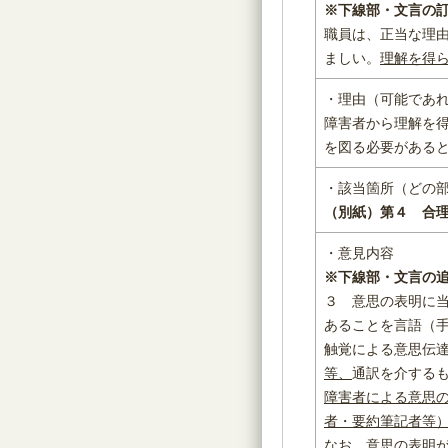
※下線部・文言の
職員は、正当な理
ましい。
理解を得
・理由（可能であ
障害者から理解を
を図る必要がある
・該当箇所（どの
（別紙）第４ 合
・意見内容
※下線部・文言の
３ 意思の表明に
あることを言語（
触覚による意思伝
等、
通訳を介する
障害者による意思
者・要約筆記者等
なお、意思の表明