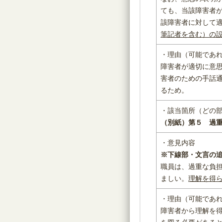
ても、当該障害者
該障害者に対して
筆記者を含む）の
・理由（可能であ
障害者が適切に意
害者のための手話
るため。
・該当箇所（どの
（別紙）第５ 過
・意見内容
※下線部・文言の
職員は、過重な負
ましい。
理解を得
・理由（可能であ
障害者から理解を