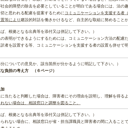
が社会的障壁の除去を必要としていることが明白である場合には、法の
適切と思われる配慮を提案するために
コミュニケーションを支援する者
設置等により
建設的対話を働きかけるなど、自主的な取組に努めること
れば、根拠となる出典等を添付又は併記して下さい。）
思の表明ができるようにするためには、コミュニケーション方法の配慮
通訳者を設置する等、コミュニケーションを支援する者の設置も併せて
部分についての意見か、該当箇所が分かるように明記して下さい。）
重な負担の考え方 （６ページ）
追加
担に当たると判断した場合は、障害者にその理由を説明し、理解を得る
られない場合は、相談窓口と調整を図ること。
れば、根拠となる出典等を添付又は併記して下さい。）
得られない場合に、相談窓口が省・担当課職員と障害者の間に入ること