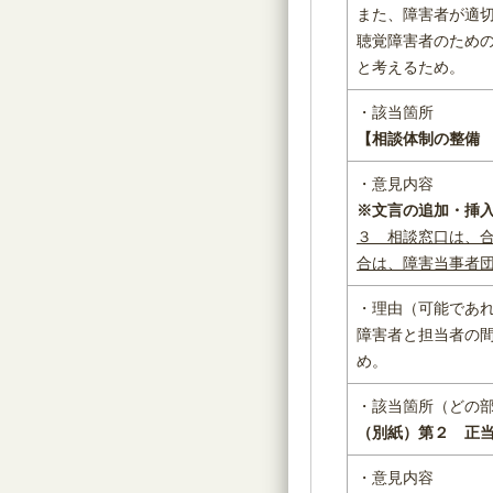
また、障害者が適
聴覚障害者のため
と考えるため。
・該当箇所
【相談体制の整備
・意見内容
※文言の追加・挿
３ 相談窓口は、
合は、
障害当事者
・理由（可能であ
障害者と担当者の
め。
・該当箇所（どの
（別紙）第２ 正
・意見内容