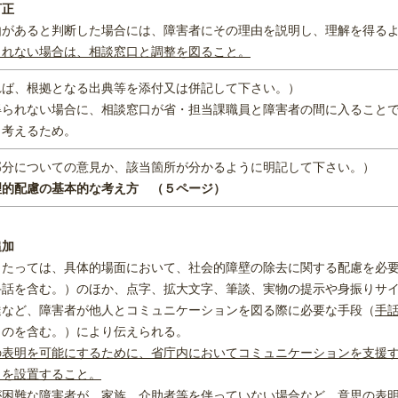
訂正
由があると判断した場合には、障害者にその理由を説明し、理解を得る
られない場合は、相談窓口と調整を図ること。
れば、根拠となる出典等を添付又は併記して下さい。）
得られない場合に、相談窓口が省・担当課職員と障害者の間に入ること
と考えるため。
部分についての意見か、該当箇所が分かるように明記して下さい。）
理的配慮の基本的な考え方 （５ページ）
追加
当たっては、具体的場面において、社会的障壁の除去に関する配慮を必
手話を含む。）のほか、点字、拡大文字、筆談、実物の提示や身振りサ
達など、障害者が他人とコミュニケーションを図る際に必要な手段（
手
ものを含む。）により伝えられる。
の表明を可能にするために、省庁内においてコミュニケーションを支援
）を設置すること。
が困難な障害者が、家族、介助者等を伴っていない場合など、意思の表