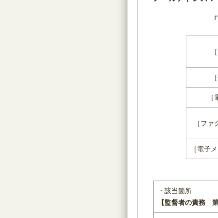
「
［
［
［
［ファ
［電子メ
・該当箇所
【監督者の責務 