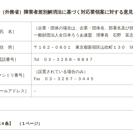
（外務省）障害者差別解消法に基づく対応要領案に対する意見
（企業・団体の場合は、企業・団体名、部署名及び
氏 名］
一般財団法人全日本ろうあ連盟 理事長 石野 富
住 所］
〒１６２－０８０１ 東京都新宿区山吹町１３０ S
電話番号］
Tel ０３－３２６８－８８４７
（設置されている場合のみ）
クシミリ番号］
Fax ０３－３２６７－３４４５
ールアドレス］
–
第４条】 （１ページ）