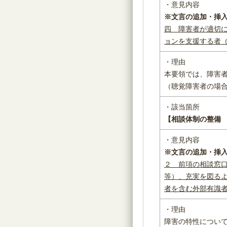
・意見内容
※文言の追加・挿
四 障害者が適切
ョンを支援する者
・理由
本要領では、障害
（聴覚障害者の場
・該当箇所
【相談体制の整備
・意見内容
※文言の追加・挿
２ 前項の相談窓
等）、充実を図る
者を含む外部有識
・理由
障害の特性につい