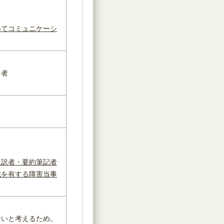
いてコミュニケーシ
る者
通訳者・要約筆記者
識を有する
障害当事
ないと考えるため。