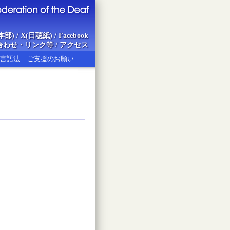
本部)
/
X(日聴紙)
/
Facebook
合わせ・リンク等
/
アクセス
言語法
ご支援のお願い
ion of the Deaf