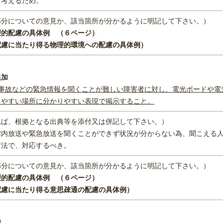
と考えるため。
部分についての意見か、該当箇所が分かるように明記して下さい。）
理的配慮の具体例 （６ページ）
当たり得る物理的環境への配慮の具体例）
追加
事故などの緊急情報を聞くことが難しい障害者に対し、電光ボードや電
きやすい場所に分かりやすい表現で掲示すること。
れば、根拠となる出典等を添付又は併記して下さい。）
館内放送や緊急放送を聞くことができず状況が分からない為、聞こえる
方法で、対応するべき。
部分についての意見か、該当箇所が分かるように明記して下さい。）
理的配慮の具体例 （６ページ）
当たり得る意思疎通の配慮の具体例）
加