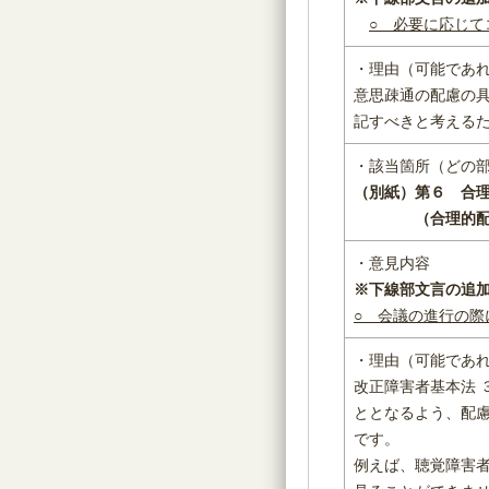
○ 必要に応じ
・理由（可能であ
意思疎通の配慮の
記すべきと考える
・該当箇所（どの
（別紙）第６ 合
（合理的配慮に
・意見内容
※下線部文言の追
○ 会議の進行の
・理由（可能であ
改正障害者基本法
ととなるよう、配
です。
例えば、聴覚障害