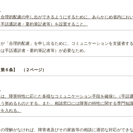
入
に合理的配慮の申し出ができるようにするために、あらかじめ省内にお
（手話通訳者・要約筆記者等）を設置すること。
者が「合理的配慮」を申し出るために、コミュニケーションを支援者す
合は手話通訳者・要約筆記者等）が必要なため。
 第６条】 （２ページ）
入
口は、障害特性に応じた多様なコミュニケーション手段を確保し（手話
よう努めるものとする。また、相談窓口には障害の特性に関する専門知
者を入れる
。
ての理解がなければ、障害者及びその家族等の相談に適切な対応ができ