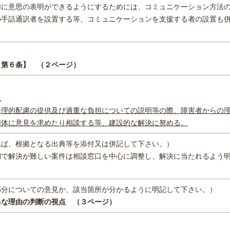
切に意思の表明ができるようにするためには、コミュニケーション方法
の手話通訳者を設置する等、コミュニケーションを支援する者の設置も
 第６条】 （２ページ）
入
合理的配慮の提供及び過重な負担についての説明等の際、障害者からの
団体
に意見を求めたり相談する等、建設的な解決に努める。
れば、根拠となる出典等を添付又は併記して下さい。）
間で解決が難しい案件は相談窓口を中心に調整し、解決に当たれるよう
部分についての意見か、該当箇所が分かるように明記して下さい。）
当な理由の判断の視点 （３ページ）