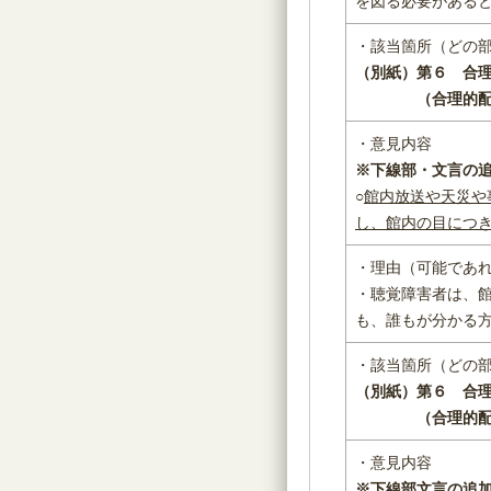
を図る必要がある
・該当箇所（どの
（別紙）第６ 合
（合理的配慮に
・意見内容
※下線部・文言の
○
館内放送や天災や
し、館内の目につ
・理由（可能であ
・聴覚障害者は、
も、誰もが分かる
・該当箇所（どの
（別紙）第６ 合
（合理的配慮に
・意見内容
※下線部文言の追