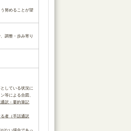
よう努めることが望
で、調整・歩み寄り
要としている状況に
イン等による合図、
話通訳・要約筆記
する者（手話通訳
明がない場合であっ