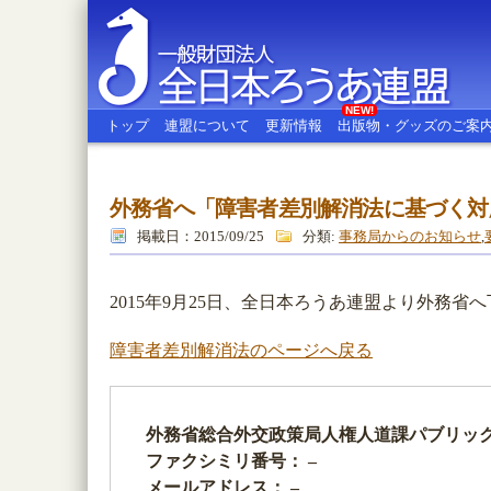
NEW!
トップ
連盟について
更新情報
出版物・グッズのご案
外務省へ「障害者差別解消法に基づく対
全日本ろうあ連盟
掲載日：2015/09/25
分類:
事務局からのお知らせ
,
2015年9月25日、全日本ろうあ連盟より外務
障害者差別解消法のページへ戻る
外務省総合外交政策局人権人道課パブリッ
ファクシミリ番号： –
メールアドレス： –