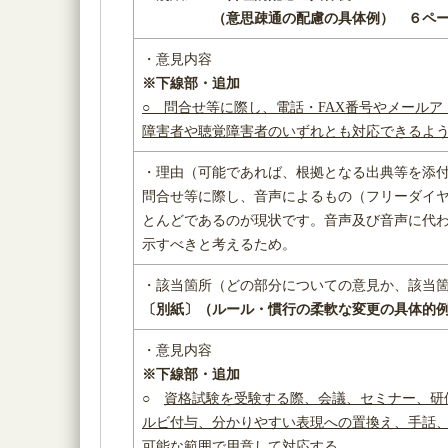
（意思疎通の配慮の具体例） ６ペー
・意見内容
※下線部・追加
○ 問合せ等に際し、電話・FAX番号やメール
障害者や聴覚障害者のいずれとも対応できるよ
・理由（可能であれば、根拠となる出典等を添
問合せ等に際し、音声によるもの（フリーダイ
とんどであるのが現状です。音声及び音声に代
示すべきと考えるため。
・該当箇所（どの部分についての意見か、該当
〔別紙〕（ルール・慣行の柔軟な変更の具体的
・意見内容
※下線部・追加
○
資格試験を受験する際、会議、セミナー、研
ルビ付与、分かりやすい表現への置換え、手話
可能な範囲で用意して対応する。