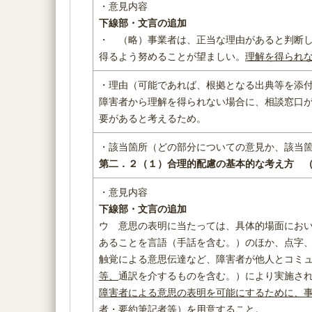
・意見内容
下線部・文言の追加
・ （略）事業者は、正当な理由があると判断
得るよう努めることが望ましい。
理解を得られ
・理由（可能であれば、根拠となる出典等を添
障害者から理解を得られない場合に、相談窓口
要があると考えるため。
・該当箇所（どの部分についての意見か、該当
第二．２（１）合理的配慮の基本的な考え方 
・意見内容
下線部・文言の追加
ウ 意思の表明に当たっては、具体的場面にお
あることを言語（手話を含む。）のほか、点字
触覚による意思伝達など、障害者が他人とコミ
等、
通訳を介するものを含む。）により実施さ
障害者による意思の表明を可能にするために、
者・要約筆記者等）を用意すること。