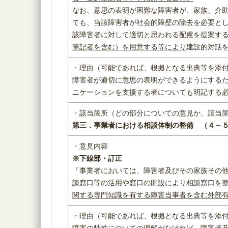
なお、意思の表明が困難な障害者が、家族、介
ても、当該障害者が社会的障壁の除去を必要と
該障害者に対して適切と思われる配慮を提案す
筆記者を含む）を用意する等により
建設的対話
・理由（可能であれば、根拠となる出典等を添
障害者が適切に意思の表明ができるようにする
ニケーションを支援する者についても明記する
・該当箇所（どの部分についての意見か、該当
第三．事業者における相談体制の整備 （４～
・意見内容
※下線部・訂正
「事業者においては、障害者及びその家族その
談窓口等の活用や窓口の開設により相談窓口を
関する専門知識を有する障害当事者を含む外部
・理由（可能であれば、根拠となる出典等を添
障害の特性についての理解がなければ、障害者