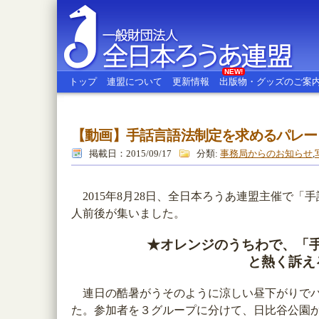
NEW!
トップ
連盟について
更新情報
出版物・グッズのご案
【動画】手話言語法制定を求めるパレード
全日本ろうあ連盟
掲載日：2015/09/17
分類:
事務局からのお知らせ
,
2015年8月28日、全日本ろうあ連盟主催で「手
人前後が集いました。
★オレンジのうちわで、「手
と熱く訴え
連日の酷暑がうそのように涼しい昼下がりでパレ
た。参加者を３グループに分けて、日比谷公園