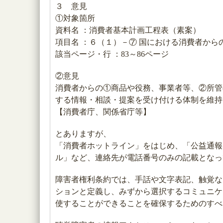
３ 意見
①対象箇所
資料名 ：消費者基本計画工程表（素案）
項目名 ：６（１）－⑦ 国における消費者か
該当ページ・行 ：83～86ページ
②意見
消費者からの①商品や役務、事業者等、②所管
する情報・相談・提案を受け付ける体制を維持
【消費者庁、関係省庁等】
とありますが、
「消費者ホットライン」をはじめ、「公益通報
ル」など、連絡先が電話番号のみの記載となっ
障害者権利条約では、手話や文字表記、触覚な
ションと定義し、みずから選択するコミュニケ
使することができることを確保するためのすべ