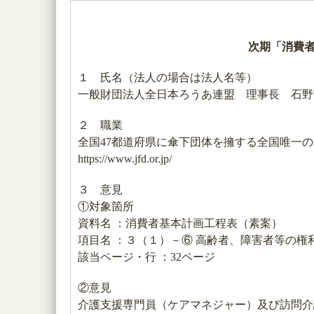
次期「消費
１ 氏名（法人の場合は法人名等）
一般財団法人全日本ろうあ連盟 理事長 石野
２ 職業
全国47都道府県に傘下団体を擁する全国唯一
https://www.jfd.or.jp/
３ 意見
①対象箇所
資料名 ：消費者基本計画工程表（素案）
項目名 ：３（１）－⑥ 高齢者、障害者等の権
該当ページ・行 ：32ページ
②意見
介護支援専門員（ケアマネジャー）及び訪問介