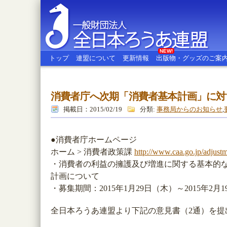
NEW!
トップ
連盟について
更新情報
出版物・グッズのご案
消費者庁へ次期「消費者基本計画」に対
全日本ろうあ連盟
掲載日：2015/02/19
分類:
事務局からのお知らせ
,
●消費者庁ホームページ
ホーム > 消費者政策課
http://www.caa.go.jp/adjustm
・消費者の利益の擁護及び増進に関する基本的な政
計画について
・募集期間：2015年1月29日（木）～2015年2月
全日本ろうあ連盟より下記の意見書（2通）を提