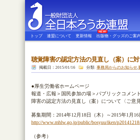
NEW!
トップ
連盟について
更新情報
出版物・グッズのご案
聴覚障害の認定方法の見直し（案）に対
全日本ろうあ連盟
掲載日：2015/01/16
分類:
事務局からのお知らせ
,
●厚生労働省ホームページ
報道・広報＞国民参加の場＞パブリックコメン
障害の認定方法の見直し（案）について〈ご意
募集期間：2014年12月18日（木）～2015年1月1
http://www.mhlw.go.jp/public/bosyuu/iken/p20141218
（参考）