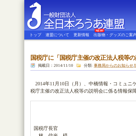
NEW!
トップ
連盟について
更新情報
出版物・グッズのご案
国税庁に「国税庁主催の改正法人税等の
全日本ろうあ連盟
掲載日：2014/11/10
分類:
事務局からのお知らせ
,
2014年11月10日（月）、中橋情報・コミュ
税庁主催の改正法人税等の説明会に係る情報保
国税庁長官
林 信光 様