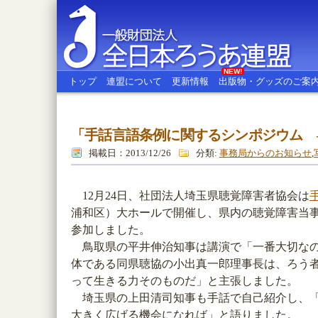
NEW!
トップ
連盟について
更新情報
出版物・グッズのご案
「手話言語条例に関するシンポジウム 
全日本ろうあ連盟
掲載日：2013/12/26
分類:
事務局からのお知らせ
,
12月24日、社団法人埼玉県聴覚障害者協会は
浦和区）大ホールで開催し、県内の聴覚障害当
参加しました。
鳥取県の平井伸治知事は講演で「一番大切なの
体である同県聴協の小出真一郎理事長は、ろう
って生きる力そのものだ」と主張しました。
埼玉県の上田清司知事も手話で自己紹介し、「
大きく広げる機会になれば」と語りました。