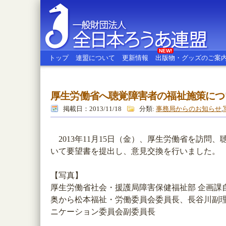
NEW!
トップ
連盟について
更新情報
出版物・グッズのご案
厚生労働省へ聴覚障害者の福祉施策につ
全日本ろうあ連盟
掲載日：2013/11/18
分類:
事務局からのお知らせ
,
2013年11月15日（金）、厚生労働省を訪問
いて要望書を提出し、意見交換を行いました。
【写真】
厚生労働省社会・援護局障害保健福祉部 企画課
奥から松本福祉・労働委員会委員長、長谷川副
ニケーション委員会副委員長