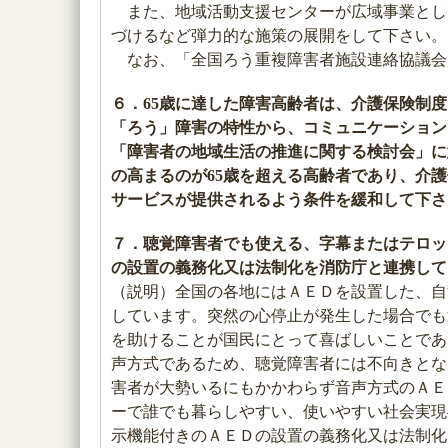
また、地域活動支援センターが広域事業とし
づけるなど弾力的な施策の展開をして下さい。
なお、「全国ろう重複障害者施設連絡協議会
６．65歳に達した障害高齢者は、介護保険制
「ろう」障害の特性から、コミュニケーション
「障害者の地域生活の推進に関する検討会」に
の高まるのが65歳を超える高齢者であり、介
サービスが提供されるよう条件を緩和して下さ
７．聴覚障害者でも使える、字幕またはテロッ
の設置の義務化又は法制化を消防庁と連携して
（説明）全国の各地にはＡＥＤを設置した、自
しています。突然の心停止が発生した場合でも
を助けることが国民にとって喜ばしいことであ
声方式であるため、聴覚障害者には不向きとな
害者が大勢いるにもかかわらず音声方式のＡＥ
ーで誰でも暮らしやすい、使いやすい社会実現
示機能付きのＡＥＤの設置の義務化又は法制化