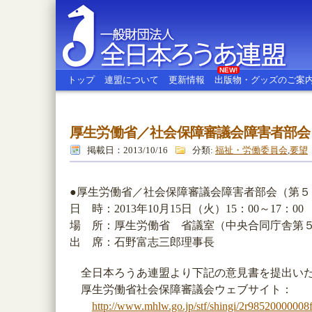
NEW!
トップ
連盟について
更新情報
出版物・グッズのご案
厚生労働省／社会保障審議会障害者部会
全日本ろうあ連盟
掲載日：2013/10/16
分類:
福祉・労働委員会
,
要望
●厚生労働省／社会保障審議会障害者部会（第５
日 時：2013年10月15日（火）15：00～17：00
場 所：厚生労働省 省議室（中央合同庁舎第
出 席：石野富志三郎理事長
全日本ろうあ連盟より下記の意見書を提出い
厚生労働省社会保障審議会ウェブサイト：
http://www.mhlw.go.jp/stf/shingi/2r98520000008