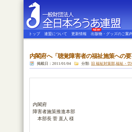
NEW!
トップ
連盟について
更新情報
出版物・グッズのご案
内閣府へ「聴覚障害者の福祉施策への要
全日本ろうあ連盟
掲載日：2011/01/04
分類:
旧 福祉対策部
,
福祉・労
内閣府
障害者施策推進本部
本部長 菅 直人 様