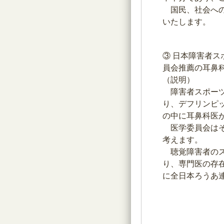
国民、社会への
いたします。
③ 日本障害者
員会推薦の耳鼻
（説明）
障害者スポーツ
り、デフリンピ
の中に耳鼻科医
医学委員会はそ
考えます。
聴覚障害者のス
り、専門医の存
に全日本ろうあ