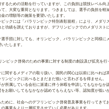
担するための活動を行っていますが、この負担は競技レベル向
って、大変な重荷となります。つきましては、選手の負担を軽
助金の増額等の施策を要望いたします。
ピックには「パラリンピック特別表彰規程」により、メダリ
力と功績を讃えておりますが、デフリンピックでのメダリスト
。
選手団に対しても、オリンピック、パラリンピックと同様に
望いたします。
フリンピック啓発のための事業に対する制度の創設及び拡充を行
に関するメディアの取り扱い、国民の関心は以前に比べれば
ラリンピックに比べるとまだまだ低いと言わざるを得ません。
が所属している会社に派遣に伴う休暇を申請してもなかなか
賛をお願いしてもなかなか認めてもらえない等、認知度が低い
。
ために、社会へのデフリンピック啓発普及事業を行ってきて
この事業をより一層拡充させていく必要があります。