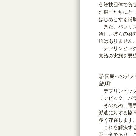
各競技団体で負
た選手たちにと
はじめとする補
また、パラリン
給し、彼らの努
給はありません
デフリンピック
支給の実施を要
② 国民へのデ
(説明)
デフリンピック
リンピック、パ
そのため、選手
派遣に対する協
多く存在します
これを解決する
不十分であり、