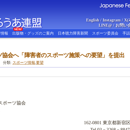
English
/
Instagram
/
X(
LINE@
/
お問い
NEW!
新情報
出版物・グッズのご案内
日本聴力障害新聞
スポーツ委員会
手話
ツ協会へ「障害者のスポーツ施策への要望」を提出
あ連盟
Japanese Federat
分類:
スポーツ情報
,
要望
スポーツ協会
様
162-0801 東京都新宿
Tel 03－3268－884