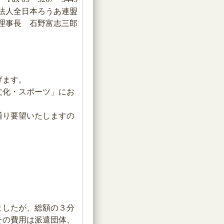
法人全日本ろうあ連盟
理事長 石野富志三郎
げます。
文化・スポーツ」にお
通り要望いたしますの
ましたが、総額の３分
その費用は派遣団体、