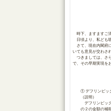
時下、ますますご清
日頃より、私ども聴
さて、現在内閣府に
いても意見が交わさ
つきましては、さら
で、その早期実現を
① デフリンピ
（説明）
デフリンピック
の２の金額の補