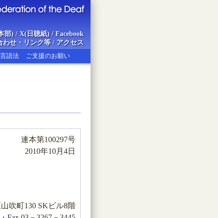
本部)
/
X(日聴紙)
/
Facebook
合わせ・リンク等
/
アクセス
言語法
ご支援のお願い
ion of the Deaf
連本第100297号
2010年10月4日
区山吹町130 SKビル8階
7・Fax 03－3267－3445