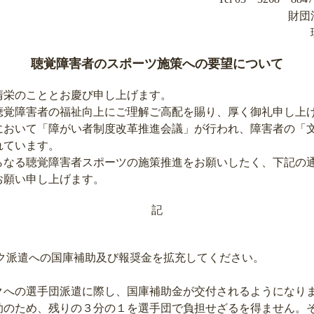
財団
聴覚障害者のスポーツ施策への要望について
栄のこととお慶び申し上げます。
覚障害者の福祉向上にご理解ご高配を賜り、厚く御礼申し上
おいて「障がい者制度改革推進会議」が行われ、障害者の「
れています。
なる聴覚障害者スポーツの施策推進をお願いしたく、下記の
お願い申し上げます。
記
ック派遣への国庫補助及び報奨金を拡充してください。
への選手団派遣に際し、国庫補助金が交付されるようになり
助のため、残りの３分の１を選手団で負担せざるを得ません。