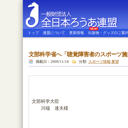
NEW!
トップ
連盟について
更新情報
出版物・グッズのご案
文部科学省へ「聴覚障害者のスポーツ施
全日本ろうあ連盟
掲載日：2009/11/18
分類:
スポーツ情報
,
要望
文部科学大臣
川端 達夫様