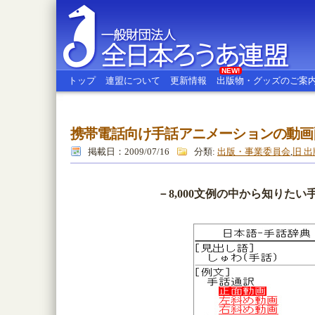
NEW!
トップ
連盟について
更新情報
出版物・グッズのご案
携帯電話向け手話アニメーションの動画
全日本ろうあ連盟
掲載日：2009/07/16
分類:
出版・事業委員会
,
旧 
－8,000文例の中から知りた