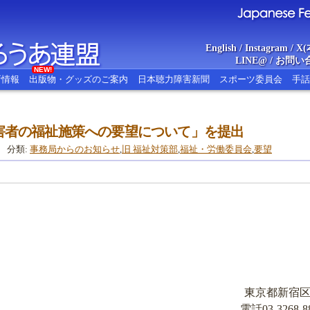
English
/
Instagram
/
X(
LINE@
/
お問い
NEW!
新情報
出版物・グッズのご案内
日本聴力障害新聞
スポーツ委員会
手話
害者の福祉施策への要望について」を提出
あ連盟
Japanese Federat
分類:
事務局からのお知らせ
,
旧 福祉対策部
,
福祉・労働委員会
,
要望
東京都新宿区山
電話03-3268-88