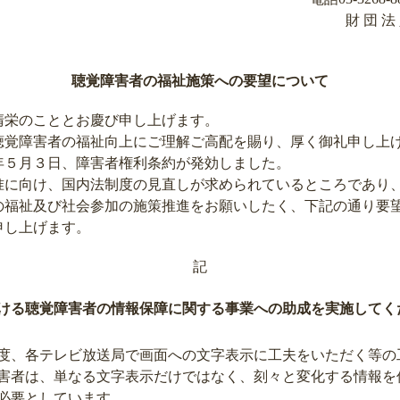
財 団 法
聴覚障害者の福祉施策への要望について
栄のこととお慶び申し上げます。
覚障害者の福祉向上にご理解ご高配を賜り、厚く御礼申し上
５月３日、障害者権利条約が発効しました。
に向け、国内法制度の見直しが求められているところであり
の福祉及び社会参加の施策推進をお願いしたく、下記の通り要
申し上げます。
記
ける聴覚障害者の情報保障に関する事業への助成を実施してく
、各テレビ放送局で画面への文字表示に工夫をいただく等の
害者は、単なる文字表示だけではなく、刻々と変化する情報を
必要としています。