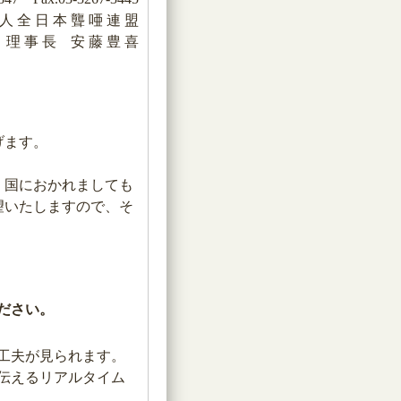
 人 全 日 本 聾 唖 連 盟
理 事 長 安 藤 豊 喜
げます。
、国におかれましても
望いたしますので、そ
ださい。
工夫が見られます。
伝えるリアルタイム