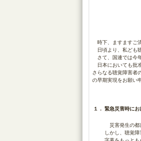
時下、ますますご清
日頃より、私ども聴
さて、国連では今年
日本においても批准
さらなる聴覚障害者
の早期実現をお願い
１．
緊急災害時にお
災害発生の都度
しかし、聴覚障
字幕をもっとも