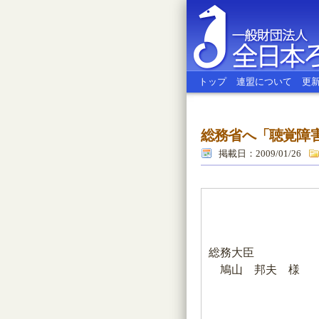
トップ
連盟について
更
総務省へ「聴覚障
全日本ろう
掲載日：2009/01/26
総務大臣
鳩山 邦夫 様