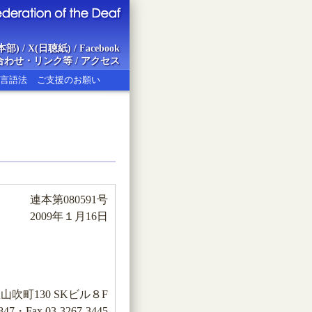
本部)
/
X(日聴紙)
/
Facebook
合わせ・リンク等
/
アクセス
言語法
ご支援のお願い
ion of the Deaf
連本第080591号
2009年１月16日
吹町130 SKビル８F
47・Fax.03-3267-3445