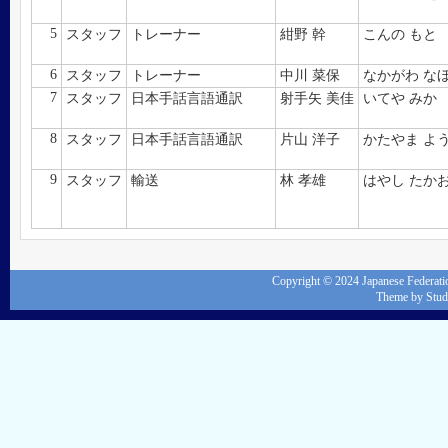
5
スタッフ
トレーナー
紺野 幹
こんの もと
6
スタッフ
トレーナー
中川 菜保
なかがわ な
7
スタッフ
日本手話言語通訳
射手矢 美佳
いてや みか
8
スタッフ
日本手話言語通訳
片山 洋子
かたやま よ
9
スタッフ
輸送
林 孝雄
はやし たか
Copyright © 2024
Japanese Federati
Theme by
Stud