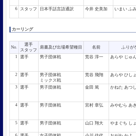
6
スタッフ
日本手話言語通訳
今井 史美加
いまい ふ
カーリング
選手
No.
肩書及び出場希望種目
名前
ふりが
スタッフ
1
選手
男子団体戦
荒谷 淳一
あらや じゅ
2
選手
男子団体戦
荒谷 飛翔
あらや ひし
ミックス戦
3
選手
男子団体戦
金田 篤
かねた あつ
4
選手
男子団体戦
宮村 章弘
みやむら あ
5
選手
男子団体戦
山口 翔大
やまぐち し
6
選手
女子団体戦
小川 佳代
おがわ かよ