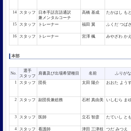
14
スタッフ
日本手話言語通訳
高橋 基成
たかはし も
兼メンタルコーチ
15
スタッフ
トレーナー
福田 翼
ふくだ つば
16
スタッフ
トレーナー
宮澤 楓
みやざわ か
本部
選手
No.
肩書及び出場希望種目
名前
ふりが
スタッフ
1
スタッフ
団長
太田 陽介
おおた よう
2
スタッフ
副団長兼総務
石村 真由美
いしむら ま
3
スタッフ
医師
立石 智彦
たていし と
4
スタッフ
看護師
津田 三津枝
つだ みつえ