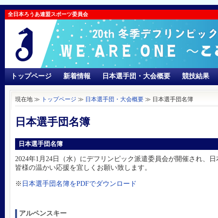
全日本ろうあ連盟スポーツ委員会
トップページ
新着情報
日本選手団・大会概要
競技結果
現在地 ≫
トップページ
≫
日本選手団・大会概要
≫
日本選手団名簿
日本選手団名簿
日本選手団名簿
2024年1月24日（水）にデフリンピック派遣委員会が開催され、
皆様の温かい応援を宜しくお願い致します。
※
日本選手団名簿をPDFでダウンロード
アルペンスキー