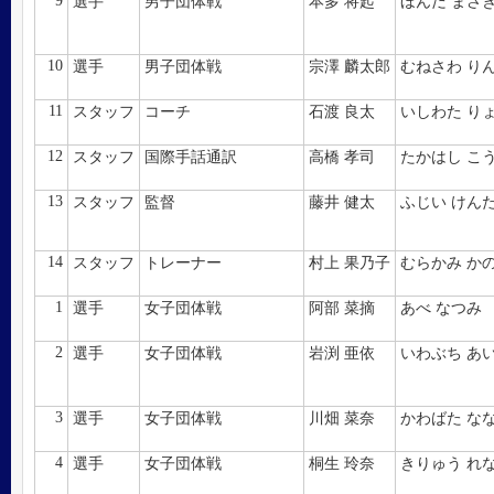
9
選手
男子団体戦
本多 将起
ほんだ まさ
10
選手
男子団体戦
宗澤 麟太郎
むねさわ り
11
スタッフ
コーチ
石渡 良太
いしわた り
12
スタッフ
国際手話通訳
高橋 孝司
たかはし こ
13
スタッフ
監督
藤井 健太
ふじい けん
14
スタッフ
トレーナー
村上 果乃子
むらかみ か
1
選手
女子団体戦
阿部 菜摘
あべ なつみ
2
選手
女子団体戦
岩渕 亜依
いわぶち あ
3
選手
女子団体戦
川畑 菜奈
かわばた な
4
選手
女子団体戦
桐生 玲奈
きりゅう れ