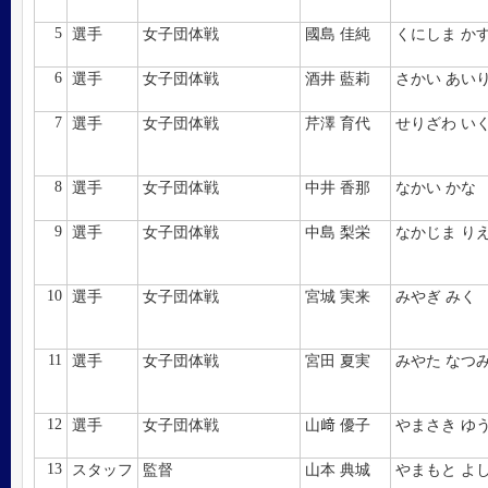
5
選手
女子団体戦
國島 佳純
くにしま か
6
選手
女子団体戦
酒井 藍莉
さかい あい
7
選手
女子団体戦
芹澤 育代
せりざわ い
8
選手
女子団体戦
中井 香那
なかい かな
9
選手
女子団体戦
中島 梨栄
なかじま り
10
選手
女子団体戦
宮城 実来
みやぎ みく
11
選手
女子団体戦
宮田 夏実
みやた なつ
12
選手
女子団体戦
山﨑 優子
やまさき ゆ
13
スタッフ
監督
山本 典城
やまもと よ