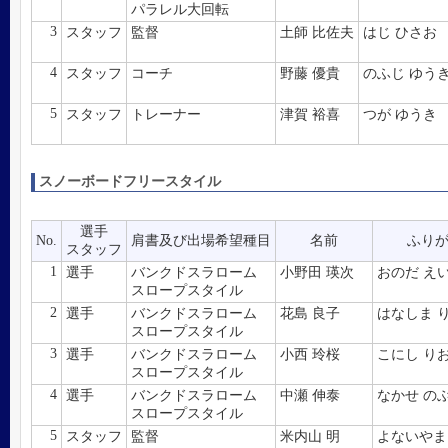
パラレル大回転
3
スタッフ
監督
土師 比佐夫
はじ ひさお
4
スタッフ
コーチ
野藤 優貴
のふじ ゆう
5
スタッフ
トレーナー
津賀 裕喜
つが ゆうき
スノーボードフリースタイル
選手
No.
肩書及び出場希望種目
名前
ふり
スタッフ
1
選手
バンクドスラローム
小野田 瑛次
おのだ え
スロープスタイル
2
選手
バンクドスラローム
花島 良子
はなしま 
スロープスタイル
3
選手
バンクドスラローム
小西 玲桜
こにし り
スロープスタイル
4
選手
バンクドスラローム
中瀬 伸泰
なかせ の
スロープスタイル
5
スタッフ
監督
米内山 明
よないやま