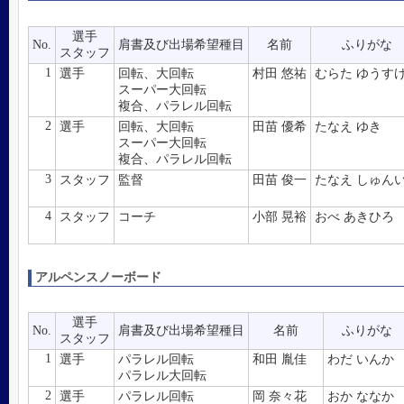
選手
No.
肩書及び出場希望種目
名前
ふりがな
スタッフ
1
選手
回転、大回転
村田 悠祐
むらた ゆうす
スーパー大回転
複合、パラレル回転
2
選手
回転、大回転
田苗 優希
たなえ ゆき
スーパー大回転
複合、パラレル回転
3
スタッフ
監督
田苗 俊一
たなえ しゅん
4
スタッフ
コーチ
小部 晃裕
おべ あきひろ
アルペンスノーボード
選手
No.
肩書及び出場希望種目
名前
ふりがな
スタッフ
1
選手
パラレル回転
和田 胤佳
わだ いんか
パラレル大回転
2
選手
パラレル回転
岡 奈々花
おか ななか