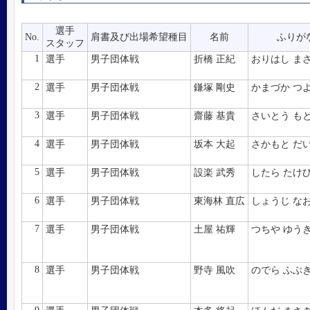
選手
No.
肩書及び出場希望種目
名前
ふりが
スタッフ
1
選手
男子団体戦
折橋 正紀
おりはし ま
2
選手
男子団体戦
鎌塚 剛史
かまづか つ
3
選手
男子団体戦
齋藤 基貴
さいとう も
4
選手
男子団体戦
坂本 大起
さかもと だ
5
選手
男子団体戦
設楽 武秀
したら たけ
6
選手
男子団体戦
東海林 直広
しょうじ な
7
選手
男子団体戦
土屋 祐輝
つちや ゆう
8
選手
男子団体戦
野寺 風吹
のでら ふぶ