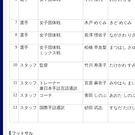
7
選手
女子団体戦
木戸 めぐみ
きど めぐみ
8
選手
女子団体戦
長澤 理佐子
ながさわ り
9
選手
女子団体戦
松橋 早友梨
まつはし さ
ミックス戦
10
スタッフ
監督
竹川 寿美子
たけかわ す
11
スタッフ
トレーナー
宮原 麻衣子
みやはら ま
兼日本手話言語通訳
12
スタッフ
コーチ
青田 しのぶ
あおた しの
13
スタッフ
国際手話通訳
砂田 武志
すなだ たけ
フットサル