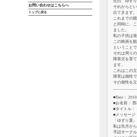
先日、ゆずり
お問い合わせはこちらへ
それからとい
出てきます。
トップに戻る
これまでの聴
と同時に、こ
ました。
私の子供は発
この映画を観
ということで
それは周りの
障害児を育て
ます。
これはこの立
障害は個性で
その個性を立
■Date： 2010/
■お名前： 
■タイトル：
■メッセージ
「ゆずり葉」
私は先月から
手話サークル