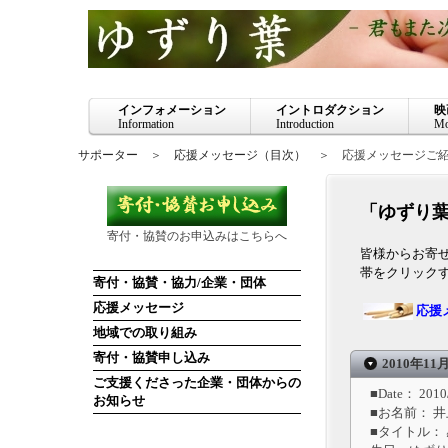
インフォメーション
イントロダクション
映
Information
Introduction
Mo
サポーター
＞
応援メッセージ（目次）
＞ 応援メッセージご
「ゆずり
寄付・協賛のお申込みはこちらへ
皆様からお寄
帯をクリック
寄付・協賛・協力/企業・団体
応援メッセージ
応援
地域での取り組み
寄付・協賛申し込み
2010年11
ご支援くださった企業・団体からの
■Date： 2010/
お知らせ
■お名前： 井
■タイトル：