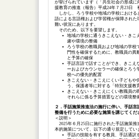
が挙げられています（「共生社会の形成に
援教育の推進（報告）平成24年７月23日
しかし、ろう学校や地域の学校における
語による言語権および学習権が保障された
難い状況にあります。
そのため、以下を要望します。
地域の学校に通うきこえない・きこ
慮や環境の整備
ろう学校の教職員および地域の学校
門性を確保するために、教職員の異
と予算の確保
手話言語で話すことができ、きこえ
ーおよびカウンセラーの確保とろう
校への優先的配置
きこえない・きこえにくい子どもや
う、保護者等に対する「特別支援教
きこえない・きこえにくい教職員の
それらに係る予算措置などの環境整
２．手話施策推進法の施行に伴い、手話言
整備を行うために必要な施策を講じてくだ
＜説明＞
2025年６月25日に施行された手話施策
本的施策について、以下の通り規定してい
手話の技能を有する教員、手話通訳