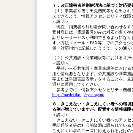
７．改正障害者差別解消法に基づく対応要
（１）事業者や省庁出先機関等から出され
スできるよう、情報アクセシビリティ保障
＜説明＞
現在、消費者や利用者が問い合わせをす
受付窓口は、電話番号のみの対応が多く存在
話リレーサービスが利用できるようになり
すい方法（メール・FAX等）でのアクセ
領・対応指針に記載したうえで、その通り
（２）公共施設・商業施設等における音声
＜説明＞
平時から公共施設・商業施設等における
用な情報源となります。公共施設や商業施
字または手話言語表示」をすることを、見
通りに運用してください。
参考までに、情報アクセシビリティ機器
https://medekiku.jp/eyedragon/
８．きこえない・きこえにくい者への環境
る例が増えていますが、配置する情報保障
＜説明＞
きこえない・きこえにくい者へのアクセ
手話通訳者等の社会的資源は限られている
こえにくい者のニーズに応えられるだけの