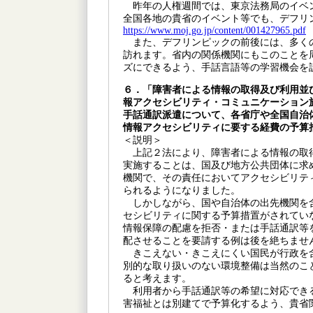
昨年の人権週間では、東京法務局のイベ
全国各地の貴省のイベント等でも、デフリ
https://www.moj.go.jp/content/001427965.pdf
また、デフリンピックの前後には、多く
訪れます。省内の関係機関にもこのことを
ズにできるよう、手話言語等の学習機会を
６．「障害者による情報の取得及び利用並
報アクセシビリティ・コミュニケーション
手話通訳派遣について、各省庁や全国自治
情報アクセシビリティに要する経費の予算
＜説明＞
上記２法により、障害者による情報の取
実施することは、国及び地方公共団体に求
機関で、その責任においてアクセシビリテ
られるようになりました。
しかしながら、国や自治体の出先機関を
セシビリティに関する予算措置がされてい
情報保障の配慮を拒否・または手話通訳等
配させることを要請する例は後を絶ちませ
きこえない・きこえにくい国民が行政を
別的な取り扱いのない環境整備は当然のこ
ると考えます。
利用者から手話通訳等の希望に対応でき
害福祉とは別建てで予算化するよう、貴省