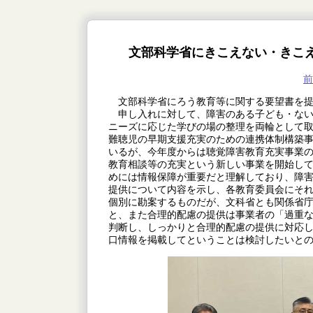
文部科学省にきこえない・きこ
前
文部科学省にろう教育等に関する要望書を提
申し入れに対して、障害のある子ども・ない
ニーズに応じた学びの場の整理を両輪として
難聴児の早期支援充実のための連携体制構築
いるが、今年度からは聴覚障害教育充実事業
教育相談等の充実という新しい事業を開始し
めには情報保障が重要だと理解しており、障
提供について内容を示し、各教育委員会にそ
個別に勘案するものだが、文科省とも関係省
と、また合理的配慮の提供は事業者の「過重
判断し、しっかりと合理的配慮の提供に対応
口情報を掲載してということは検討したいと