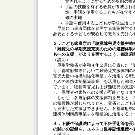
置されるようにするための取組の推
手話の技能を有する教員が養成され
進、手話を使用するこどもが在学す
修の実施
手話を使用するこどもが学校生活に
早急に当事者団体が参画する施策検討会
必要とする子どもが安心して教育を受けら
３．こども家庭庁の「聴覚障害児支援中核
「難聴児の早期支援充実のための連携体制
もへの支援」がより充実するよう、都道府
＜説明＞
厚生労働省が令和４年２月に公表した「
り、都道府県等において難聴児支援体制の
害児支援中核機能強化事業」を活用する都
ための連携体制構築事業」を活用した都道
ています。聴覚障害児および難聴児の支援
し、保護者や家族への支援が可能となりま
しかし、各自治体の支援体制を見ると、
の積極性が感じられません。貴省とこども
り充実した支援はできません。各都道府県
連携体制構築事業」を積極的に活用するよ
４．旧優生保護法によって不妊手術等を受
の闘いの記録を、ユネスコ世界記憶遺産へ
＜説明＞