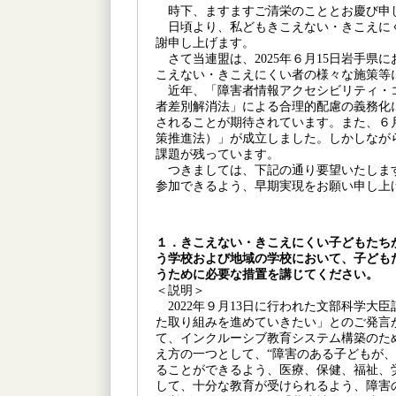
時下、ますますご清栄のこととお慶び申
日頃より、私どもきこえない・きこえに
謝申し上げます。
さて当連盟は、2025年６月15日岩手県
こえない・きこえにくい者の様々な施策等
近年、「障害者情報アクセシビリティ・
者差別解消法」による合理的配慮の義務化
されることが期待されています。また、６
策推進法）」が成立しました。しかしなが
課題が残っています。
つきましては、下記の通り要望いたしま
参加できるよう、早期実現をお願い申し上
１．きこえない・きこえにくい子どもたち
う学校および地域の学校において、子ども
うために必要な措置を講じてください。
＜説明＞
2022年９月13日に行われた文部科学大
た取り組みを進めていきたい」とのご発言
て、インクルーシブ教育システム構築のた
え方の一つとして、“障害のある子どもが
ることができるよう、医療、保健、福祉、
して、十分な教育が受けられるよう、障害