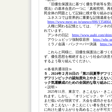
「旧優生保護法に基づく優生手術等を受
償法）の基本合意の一つに「真相究明、再
民全体の問題として記録に残す取り組みが
ユネスコでは世界的に重要な記憶遺産を
https://www.mext.go.jp/unesco/006/1354664
人権に関わる記憶としては、「アンネの
れています。
アンネの日記
https://www.asahi.com/shimb
アウシュビッツ強制収容所
https://whc.u
ミラノ会議・バンクーバー決議
https://
これらと同様に、旧優生保護法に基づく
ず、優生思想を根絶するという社会の決意
するよう取り組んでください。
≪各省共通項目≫
５．2024年２月16日の「第25回夏季デフ
デフリンピックの認知度向上やきこえないこ
ック気運醸成のための全国的な取り組みに
＜説明＞
2025年11月、東京で、きこえない・き
れます。しかし、「オリンピック」や「パ
まだ低いのが現状です。大会を成功させる
で、きこえない・きこえにくい者を含むす
に向けた盛り上がりを高めることが不可欠