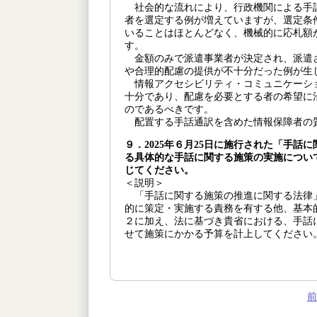
社会的な流れにより、行政機関による手
者を選定する例が増えていますが、選定条
いることはほとんどなく、機械的に応札額
す。
金額のみで派遣事業者が決定され、派遣
や合理的配慮の提供が不十分だった例が生
情報アクセシビリティ・コミュニケーシ
十分であり、配慮を必要とする者の希望に
のであるべきです。
配置する手話通訳を含めた情報保障者の
９．2025年６月25日に施行された「手
る具体的な手話に関する施策の実施につい
じてください。
＜説明＞
「手話に関する施策の推進に関する法律
的に策定・実施する責務を有する他、基本
２に加え、法に基づき貴省における、手話
せて施策にかかる予算を計上してください
前