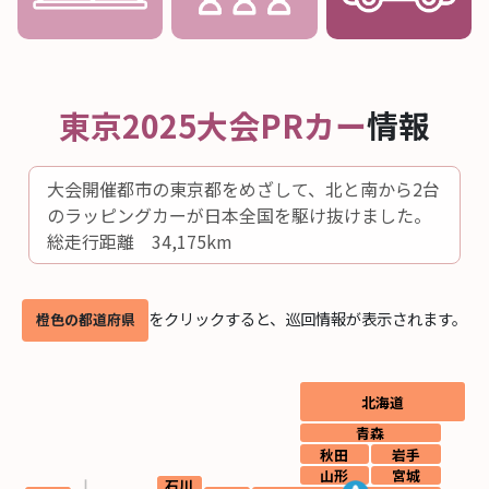
東京2025大会PRカー
情報
大会開催都市の東京都をめざして、北と南から
2台
のラッピングカーが日本全国を駆け抜けました。
総走行距離 34,175km
をクリックすると、巡回情報が表示されます。
橙色の都道府県
北海道
青森
秋田
岩手
山形
宮城
石川