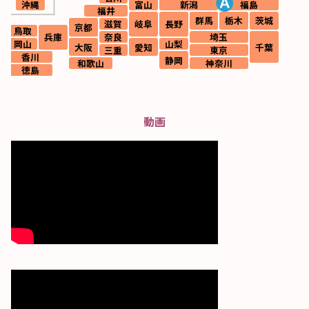
沖縄
富山
新潟
福島
福井
群馬
栃木
茨城
滋賀
岐阜
長野
京都
根
鳥取
兵庫
奈良
埼玉
島
岡山
山梨
大阪
愛知
千葉
三重
東京
香川
静岡
和歌山
神奈川
徳島
動画