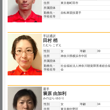
住所
東京都町田市
所属団体
勤務先・
自転車競技選手
学校名等
手話通訳
田村 梢
たむら こずえ
性別
女
年齢
39
住所
神奈川県横浜市中区
所属団体
勤務先・
社会福祉法人神奈川聴覚障害者総合
学校名等
会
選手
簑原 由加利
みのはら ゆかり
性別
女
年齢
34
住所
東京都中野区