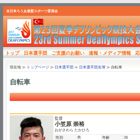
全日本ろうあ連盟スポーツ委員会
トップ
日本選手団
ご支援のお願い
速報・メディア情報
応
現在地 ≫
トップページ
≫
日本選手団
≫
日本選手団名簿
≫
自転車
自転車
監督
小笠原 崇裕
おがさわら たかひろ
性別
男
年齢
36