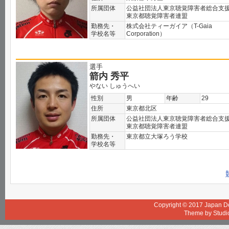
所属団体
公益社団法人東京聴覚障害者総合支
東京都聴覚障害者連盟
勤務先・
株式会社ティーガイア（T-Gaia
学校名等
Corporation）
選手
箭内 秀平
やない しゅうへい
性別
男
年齢
29
住所
東京都北区
所属団体
公益社団法人東京聴覚障害者総合支
東京都聴覚障害者連盟
勤務先・
東京都立大塚ろう学校
学校名等
Copyright © 2017
Japan De
Theme by
Studi