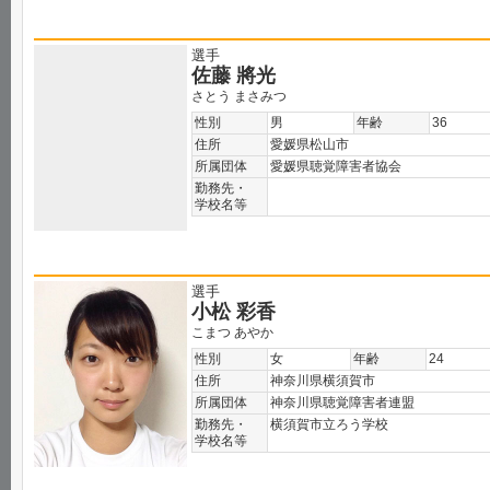
選手
佐藤 將光
さとう まさみつ
性別
男
年齢
36
住所
愛媛県松山市
所属団体
愛媛県聴覚障害者協会
勤務先・
学校名等
選手
小松 彩香
こまつ あやか
性別
女
年齢
24
住所
神奈川県横須賀市
所属団体
神奈川県聴覚障害者連盟
勤務先・
横須賀市立ろう学校
学校名等