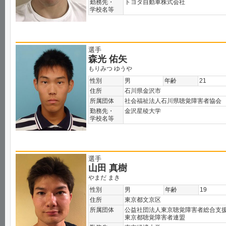
勤務先・
トヨタ自動車株式会社
学校名等
選手
森光 佑矢
もりみつ ゆうや
性別
男
年齢
21
住所
石川県金沢市
所属団体
社会福祉法人石川県聴覚障害者協会
勤務先・
金沢星稜大学
学校名等
選手
山田 真樹
やまだ まき
性別
男
年齢
19
住所
東京都文京区
所属団体
公益社団法人東京聴覚障害者総合支
東京都聴覚障害者連盟