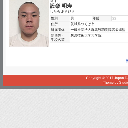
選手
設楽 明寿
したら あきひさ
性別
男
年齢
22
住所
茨城県つくば市
所属団体
一般社団法人群馬県聴覚障害者連盟
勤務先・
筑波技術大学大学院
学校名等
Copyright © 2017
Japan De
Theme by
Studi