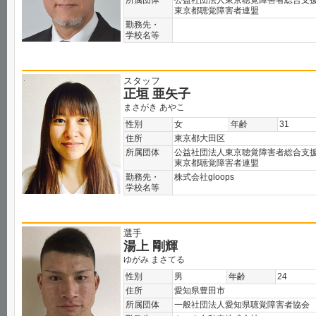
所属団体
公益社団法人東京聴覚障害者総合支
東京都聴覚障害者連盟
勤務先・
学校名等
スタッフ
正垣 亜矢子
まさがき あやこ
性別
女
年齢
31
住所
東京都大田区
所属団体
公益社団法人東京聴覚障害者総合支
東京都聴覚障害者連盟
勤務先・
株式会社gloops
学校名等
選手
湯上 剛輝
ゆがみ まさてる
性別
男
年齢
24
住所
愛知県豊田市
所属団体
一般社団法人愛知県聴覚障害者協会