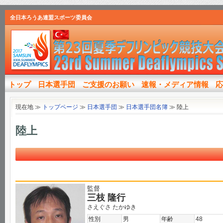
全日本ろうあ連盟スポーツ委員会
トップ
日本選手団
ご支援のお願い
速報・メディア情報
応
現在地 ≫
トップページ
≫
日本選手団
≫
日本選手団名簿
≫
陸上
陸上
監督
三枝 隆行
さえぐさ たかゆき
性別
男
年齢
48