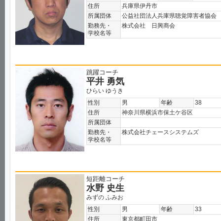
住所
兵庫県伊丹市
所属団体
公益社団法人兵庫県聴覚障害者協会
勤務先・
株式会社 日興商会
学校名等
跳躍コーチ
平井 勇気
ひらい ゆうき
性別
男
年齢
38
住所
神奈川県横浜市保土ケ谷区
所属団体
勤務先・
株式会社チェースシステムズ
学校名等
短距離コーチ
水野 史生
みずの ふみお
性別
男
年齢
33
住所
東京都町田市