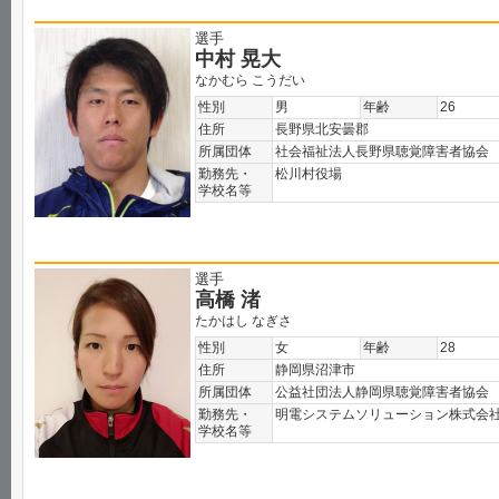
選手
中村 晃大
なかむら こうだい
性別
男
年齢
26
住所
長野県北安曇郡
所属団体
社会福祉法人長野県聴覚障害者協会
勤務先・
松川村役場
学校名等
選手
高橋 渚
たかはし なぎさ
性別
女
年齢
28
住所
静岡県沼津市
所属団体
公益社団法人静岡県聴覚障害者協会
勤務先・
明電システムソリューション株式会
学校名等