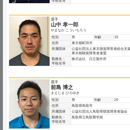
学校名等
選手
山中 孝一郎
やまなか こういちろう
性別
男
年齢
35
住所
東京都町田市
所属団体
公益社団法人東京聴覚障害者総合支
東京都聴覚障害者連盟
勤務先・
株式会社 日立製作所
学校名等
選手
前島 博之
まえじま ひろゆき
性別
男
年齢
29
住所
鳥取県鳥取市
所属団体
公益社団法人鳥取県聴覚障害者協会
勤務先・
鳥取県立鳥取聾学校
学校名等