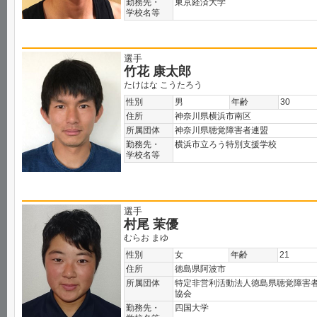
勤務先・
東京経済大学
学校名等
選手
竹花 康太郎
たけはな こうたろう
性別
男
年齢
30
住所
神奈川県横浜市南区
所属団体
神奈川県聴覚障害者連盟
勤務先・
横浜市立ろう特別支援学校
学校名等
選手
村尾 茉優
むらお まゆ
性別
女
年齢
21
住所
徳島県阿波市
所属団体
特定非営利活動法人徳島県聴覚障害
協会
勤務先・
四国大学