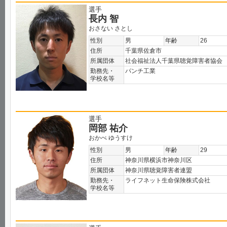
選手
長内 智
おさない さとし
性別
男
年齢
26
住所
千葉県佐倉市
所属団体
社会福祉法人千葉県聴覚障害者協会
勤務先・
パンチ工業
学校名等
選手
岡部 祐介
おかべ ゆうすけ
性別
男
年齢
29
住所
神奈川県横浜市神奈川区
所属団体
神奈川県聴覚障害者連盟
勤務先・
ライフネット生命保険株式会社
学校名等