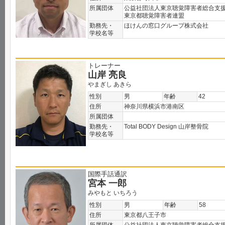
所属団体
公益社団法人東京聴覚障害者総合支
東京都聴覚障害者連盟
勤務先・
ほけんの窓口グループ株式会社
学校名等
トレーナー
山岸 亮良
やまぎし あきら
性別
男
年齢
42
住所
神奈川県横浜市港南区
所属団体
勤務先・
Total BODY Design 山岸整骨院
学校名等
国際手話通訳
宮本 一郎
みやもと いちろう
性別
男
年齢
58
住所
東京都八王子市