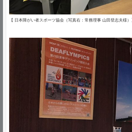
【 日本障がい者スポーツ協会（写真右：常務理事 山田登志夫様）