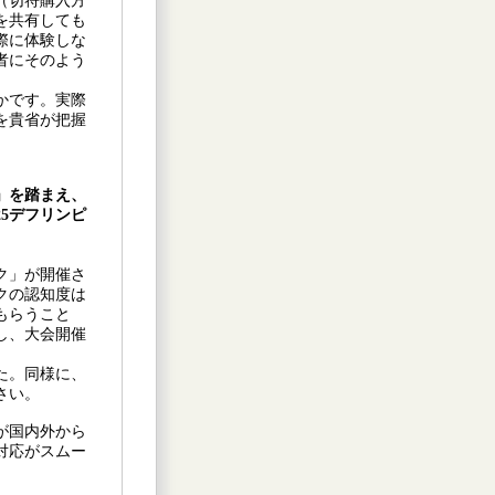
（切符購入方
を共有しても
際に体験しな
者にそのよう
かです。実際
を貴省が把握
解」を踏まえ、
5デフリンピ
ク」が開催さ
クの認知度は
もらうこと
し、大会開催
た。同様に、
さい。
が国内外から
対応がスムー