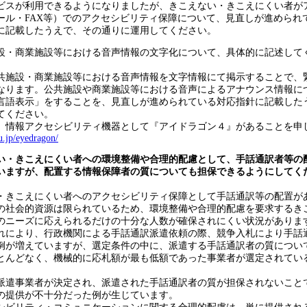
ビスが利用できるようになりましたが、きこえない・きこえにくい者が
ール・FAX等）でのアクセシビリティ保障について、見直しが進められ
に記載したうえで、その通りに運用してください。
設・商業施設等における音声情報の文字化について、具体的に記述して
施設・商業施設等における音声情報を文字情報にて掲示することで、
なります。公共施設や商業施設等における音声によるアナウンス情報に
言語表示」をすることを、見直しが進められている対応指針に記載した
てください。
情報アクセシビリティ機器として『アイドラゴン４』があることを申
u.jp/eyedragon/
い・きこえにくい者への環境整備や合理的配慮として、手話通訳者等の
いますが、配置する情報保障者の質についても担保できるようにしてく
きこえにくい者へのアクセシビリティ保障として手話通訳等の配置が
の社会的資源は限られているため、環境整備や合理的配慮を要求するき
のニーズに応えられるだけの十分な人数が確保されにくい状況がありま
により、行政機関による手話通訳派遣依頼の際、競争入札により手話
例が増えていますが、選定条件の中に、派遣する手話通訳者の質につい
とんどなく、機械的に応札額が最も低額であった事業者が選定されてい
遣事業者が決定され、派遣された手話通訳者の質が担保されないこと
の提供が不十分だった例が生じています。