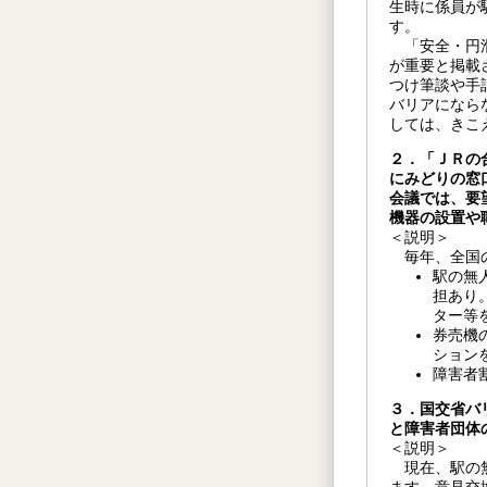
生時に係員が
す。
「安全・円滑
が重要と掲載
つけ筆談や手
バリアになら
しては、きこ
２．「ＪＲの
にみどりの窓
会議では、要
機器の設置や
＜説明＞
毎年、全国の
駅の無
担あり
ター等
券売機
ション
障害者
３．国交省バ
と障害者団体
＜説明＞
現在、駅の無