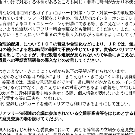
駆けつけて対応する体制があるところも同じく非常に時間がかかり不便
な駅利用に関するガイド」にはハード対策・ソフト対策一体の環境整
されています。ソフト対策をより進め、無人駅ではインターホンにテレ
話言語によるコミュニケーションが円滑にできる等、きこえない・きこ
ないよう鉄道駅バリアフリー料金制度なども活用してください。また、
えない・きこえにくい当事者の声を取り入れながら進めるようにしてく
合理的配慮」についてＩＣＴの普及や合理化などにより、ＪＲでは、無
口の縮小による窓口時間の制限で不便が生じています。貴省のバリアフ
望を出していますが、未だ改善や進展が見られないので早急にきこえな
職員への手話言語研修の導入などの改善してください。
きこえない・きこえにくい者から以下の要望が寄せられています。
人化やみどりの窓口の縮小により、きこえない・きこえにくい者は切符
。券売機では、迅速な意思疎通ができず非常に時間がかかるため、イン
をつけるだけでなく、きこえない者の対応ができるよう改善をして欲し
のカメラに身体障害者手帳を掲示する際、個人情報が洩れないように目
を設置する等の工夫をして欲しい。
割引登録したICカードを他のエリアでも利用できるようにしてほしい。
リアフリー法関連の会議に参加されている交通事業者等をはじめとする
の意見交換の場を設けてください。
人化をはじめ様々な委員会において、異なる障害者の立場から意見交