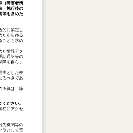
律（障害者情
法」施行後の
者等を含めた
合的に策定し
めたあらゆる
ることも求め
めた情報アク
手話通訳等の
保障を自ら手
理由とした差
なるべきであ
の予算は、障
。
てください。
容易にアクセ
出先機関等の
フラとして電