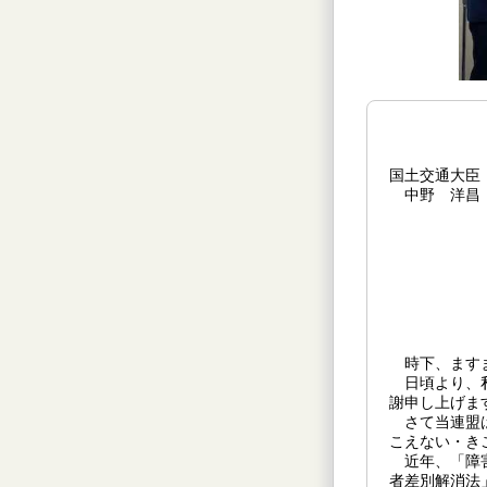
国土交通大臣
中野 洋昌
時下、ますま
日頃より、私
謝申し上げま
さて当連盟は
こえない・き
近年、「障害
者差別解消法