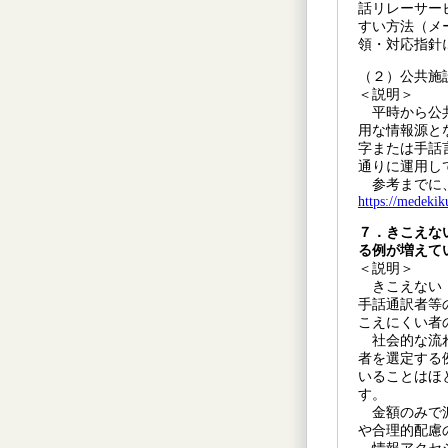
話リレーサー
すい方法（メ
領・対応指針
（２）公共施
＜説明＞
平時から公共
用な情報源と
字または手話
通りに運用し
参考までに、
https://medekik
７．きこえな
る例が増えて
＜説明＞
きこえない・
手話通訳者等
こえにくい者
社会的な流れ
者を選定する
いることはほ
す。
金額のみで派
や合理的配慮