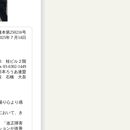
連本第250216号
2025年７月14日
1 桂ビル２階
 03-6302-1449
日本ろうあ連盟
 長 石橋 大吾
賜り心より感
において、き
、「改正障害
ションが改善