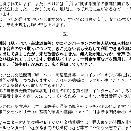
期待されています。また、６月には「手話に関する施策の推進に関する
が成立しました。しかしながら、地域によって対応に差があるなど、ま
います。
、下記の通り要望いたしますので、すべての国民が安心、安全に生活
う、早期実現をお願い申し上げます。
記
機関（駅・バス・高速道路等）やコインパーキングや無人駅や無人料金
よる音声のやり取りについて、きこえない者も安心して利用できる仕組
を出してきましたが、未だ改善されません。無人化が進むなか、音声で
取り残されてしまいます。鉄道駅バリアフリー料金制度などを活用し、
また、「好事例」があれば、広く周知してください。
い公共交通機関（駅・バス・高速道路等）やコインパーキング等にお
機等が増加しつつありますが、これらの機械にトラブルが生じたとき、
ンによる音声やり取りができません。
の自動券売機で障害者割引適用の切符を買う際、インターホンによる
障害者手帳をかざす方法になっているため、きこえない者は音声での対
に代わる方法として、遠隔手話通訳の導入やタッチパネルによる文字
報アクセシビリティの基礎的環境の整備について、引き続き関係会社に
モニター付き券売機やＥＴＣや料金精算機では、購入までの時間が非
ールセンターにつながるまでの順番待ちなど非常に不便な状態です。ま