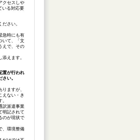
アクセスしや
ている対応要
ください。
緊急時にも有
ついて、「文
うえで、その
し添えます。
配置が行われ
ださい。
ありますが、
こえない・き
す。
通訳派遣事業
て明記されて
るのが現状で
で、環境整備