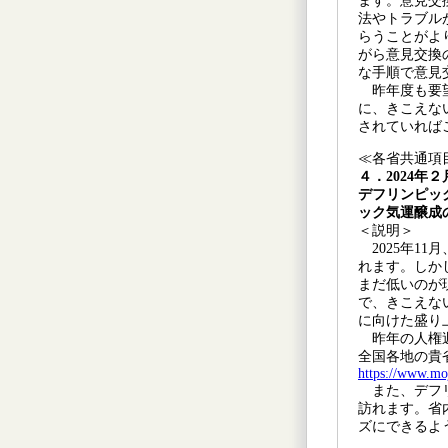
ます。意見交
法やトラブル
らうことがよ
がら意見交換
な手順で意見
昨年度も要望
に、きこえな
されていれば
≪各省共通項
４．2024年
デフリンピッ
ック気運醸成
＜説明＞
2025年1
れます。しか
まだ低いのが
で、きこえな
に向けた盛り
昨年の人権週
全国各地の貴
https://www.mo
また、デフリ
訪れます。省
ズにできるよ