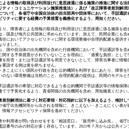
による情報の取得及び利用並びに意思疎通に係る施策の推進に関する法
リティ・コミュニケーション施策推進法）」及び「改正障害者差別解消
について、各省庁や全国自治体の担当部局や団体等において、手話通訳
ビリティに要する経費の予算措置を義務化するよう、周知ください。
り、障害者による情報の取得及び利用並びに意思疎通に係る施策を総
は、国及び地方公共団体に求められています。加えて、民間企業にも含
責任においてアクセシビリティに関する環境整備や合理的配慮を提供す
なりました。
、国や自治体の出先機関を含めた行政機関において、手話通訳等を含
に関する予算措置がされていないことを理由に、「過重な負担」として
慮を拒否・または手話通訳等を用意できないとして、障害当事者に情報
を要請する例は後を絶ちません。
きこえにくい国民が行政を含む公的機関を利用するにあたり、障害を
いのない環境整備は当然のこと、合理的配慮の提供は、民間のモデルと
。
話通訳等の希望に対応できるよう各公的機関で手話通訳等の情報保障
建てで予算化するよう、貴省関係の出先機関を含め、周知徹底ください
者差別解消法に基づく対応要領・対応指針に以下を加えるよう、検討し
や省庁出先機関等から出される情報に、きこえない・きこえにくい者が
、情報アクセシビリティ保障を進めてください。
や利用者が問い合わせをする「相談窓口」「販売申し込み先」、省庁
電話番号のみの対応が多く存在しています。2021年７月からは公共イン