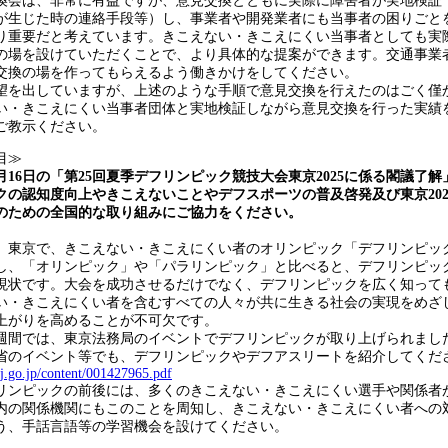
換会は、非常に有益ですが、意見交換とともに実際に障害者が実地検証
が生じた時の連絡手段等）し、事業者や開発業者にも当事者の困りごと
り重要だと考えています。きこえない・きこえにくい当事者としても実
の場を設けていただくことで、より具体的な提案ができます。交通事業
交換の場を作ってもらえるよう働きかけをしてください。
を出していますが、上述のような手順で意見交換を行えたのはごく僅
い・きこえにくい当事者団体と実地検証しながら意見交換を行った実績
ご教示ください。
目≫
２月16日の「第25回夏季デフリンピック競技大会東京2025に係る閣議了
クの認知度向上やきこえないことやデフスポーツの普及啓発及び東京202
のための全国的な取り組みにご協力をください。
1月、東京で、きこえない・きこえにくい者のオリンピック「デフリンピッ
し、「オリンピック」や「パラリンピック」と比べると、デフリンピッ
現状です。大会を成功させるだけでなく、デフリンピックを広く知って
い・きこえにくい者を含むすべての人々が共に生きる社会の実現をめざ
上がりを高めることが不可欠です。
間では、東京法務局のイベントでデフリンピックが取り上げられまし
省のイベント等でも、デフリンピックやデフアスリートを紹介してくだ
j.go.jp/content/001427965.pdf
ンピックの前後には、多くのきこえない・きこえにくい選手や関係者
内の関係機関にもこのことを周知し、きこえない・きこえにくい者への
う、手話言語等の学習機会を設けてください。