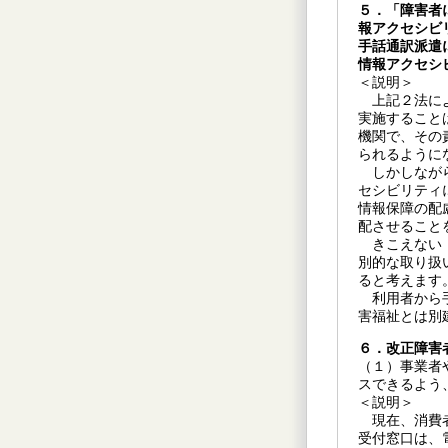
５．「障害者
報アクセシビ
手話通訳派遣
情報アクセシ
＜説明＞
上記２法によ
実施すること
機関で、その
られるように
しかしながら
セシビリティ
情報保障の配
配させること
きこえない・
別的な取り扱
ると考えます
利用者から手
害福祉とは別
６．改正障害
（１）事業者
スできるよう
＜説明＞
現在、消費者
受付窓口は、