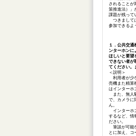
されることが
策推進法）」
課題が残って
つきましては
参加できるよ
１．公共交通
ンターホンに
ほしいと要望
できない者が
てください。
＜説明＞
利用者が少な
売機また精算
はインターホ
また、無人駅
で、カメラに
ん。
インターホン
するなど、情
ださい。
筆談が可能な
とに加え、コ