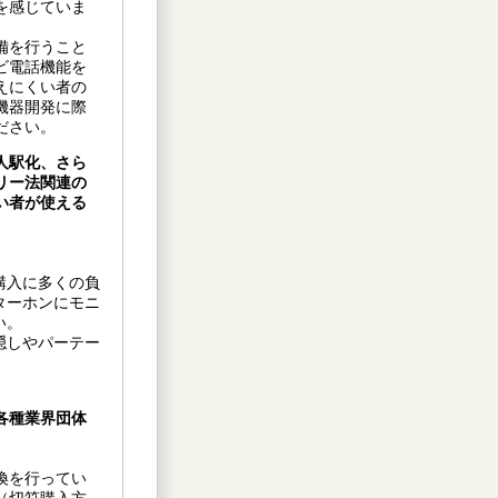
を感じていま
備を行うこと
ビ電話機能を
えにくい者の
機器開発に際
ださい。
人駅化、さら
リー法関連の
い者が使える
購入に多くの負
ターホンにモニ
い。
隠しやパーテー
各種業界団体
換を行ってい