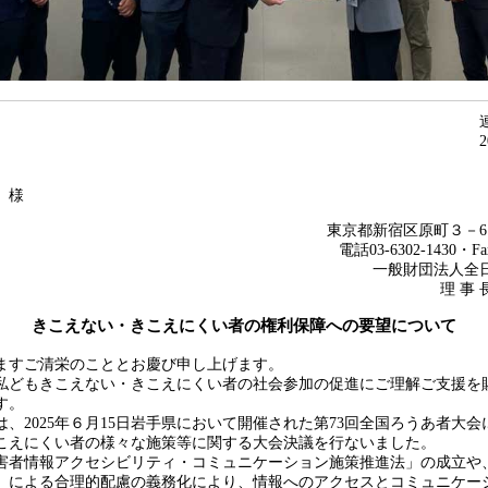
 様
東京都新宿区原町３－6
電話03-6302-1430・Fax
一般財団法人全
理 事
きこえない・きこえにくい者の権利保障への要望について
すご清栄のこととお慶び申し上げます。
どもきこえない・きこえにくい者の社会参加の促進にご理解ご支援を
す。
、2025年６月15日岩手県において開催された第73回全国ろうあ者大会
こえにくい者の様々な施策等に関する大会決議を行ないました。
者情報アクセシビリティ・コミュニケーション施策推進法」の成立や
」による合理的配慮の義務化により、情報へのアクセスとコミュニケー