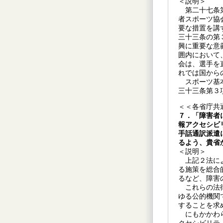
＜説明＞
第二十七条第
者スポーツ協
要な措置を講
三十三条の第
興に重要な意
囲内において
会は、選手を
れでは国から
スポーツ基本
三十三条第３
＜＜各省庁共
７．「障害者
報アクセシビ
手話通訳派遣
るよう、貴省
＜説明＞
上記２法によ
る施策を総合
るなど、障害
これらの法律
ゆる公的機関
することを求
にもかかわら