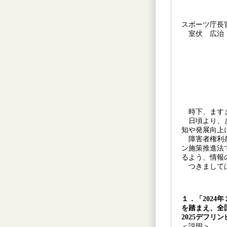
スポーツ庁長
室伏 広治
時下、ますま
日頃より、き
知や発展向上
障害者権利条
ン施策推進法
るよう、情報
つきましては
１．「2024
を踏まえ、全
2025デフ
＜説明＞