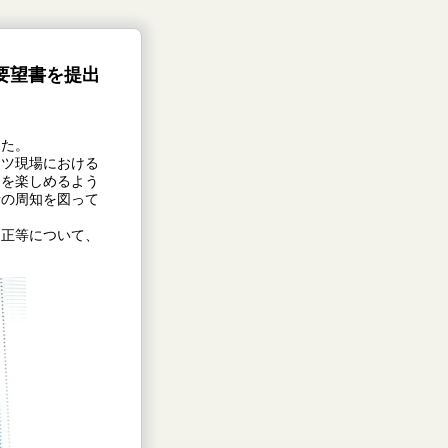
要望書を提出
した。
ツ現場における
ツを楽しめるよう
針の周知を図って
改正等について、