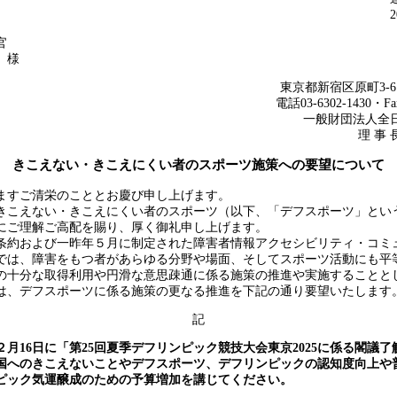
官
 様
東京都新宿区原町3-
電話03-6302-1430・Fax
一般財団法人全
理 事
きこえない・きこえにくい者のスポーツ施策への要望について
すご清栄のこととお慶び申し上げます。
こえない・きこえにくい者のスポーツ（以下、「デフスポーツ」とい
にご理解ご高配を賜り、厚く御礼申し上げます。
約および一昨年５月に制定された障害者情報アクセシビリティ・コミ
では、障害をもつ者があらゆる分野や場面、そしてスポーツ活動にも平
の十分な取得利用や円滑な意思疎通に係る施策の推進や実施することと
、デフスポーツに係る施策の更なる推進を下記の通り要望いたします
記
年２月16日に「第25回夏季デフリンピック競技大会東京2025に係る閣議
国へのきこえないことやデフスポーツ、デフリンピックの認知度向上や
リンピック気運醸成のための予算増加を講じてください。