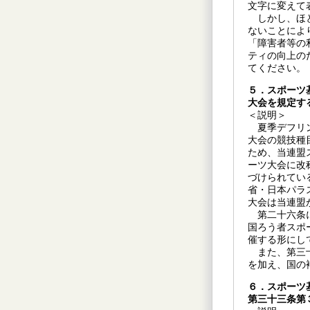
文字に変えて
しかし、ほと
ないことによ
「障害者等の
ティの向上の
てください。
５．スポーツ
大会を規定す
＜説明＞
夏季デフリン
大会の競技種
ため、当連盟
ーツ大会に改
づけられてい
省・日本パラ
大会は当連盟
第二十六条に
国ろう者スポ
催する形にし
また、第三十
を加え、国の
６．スポーツ
第三十三条第