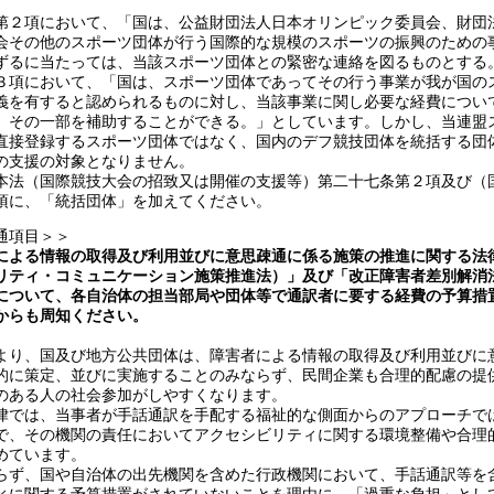
２項において、「国は、公益財団法人日本オリンピック委員会、財団
会その他のスポーツ団体が行う国際的な規模のスポーツの振興のための
ずるに当たっては、当該スポーツ団体との緊密な連絡を図るものとする
３項において、「国は、スポーツ団体であってその行う事業が我が国の
義を有すると認められるものに対し、当該事業に関し必要な経費につい
、その一部を補助することができる。」としています。しかし、当連盟
直接登録するスポーツ団体ではなく、国内のデフ競技団体を統括する団
の支援の対象となりません。
法（国際競技大会の招致又は開催の支援等）第二十七条第２項及び（
項に、「統括団体」を加えてください。
通項目＞＞
による情報の取得及び利用並びに意思疎通に係る施策の推進に関する法
リティ・コミュニケーション施策推進法）」及び「改正障害者差別解消
について、各自治体の担当部局や団体等で通訳者に要する経費の予算措
からも周知ください。
り、国及び地方公共団体は、障害者による情報の取得及び利用並びに
的に策定、並びに実施することのみならず、民間企業も合理的配慮の提
のある人の社会参加がしやすくなります。
では、当事者が手話通訳を手配する福祉的な側面からのアプローチで
で、その機関の責任においてアクセシビリティに関する環境整備や合理
めています。
ず、国や自治体の出先機関を含めた行政機関において、手話通訳等を