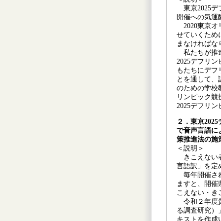
東京2025
開催への気運
2020東京
せていくため
まなければな
私たちが推進
2025デフ
もたちにデフ
とを通して、
のための学校
リンピック競
2025デフ
２．東京20
で音声言語に
策推進法の施
＜説明＞
きこえない者
言語訳」を定
毎年開催され
ますと、開催
こえない・き
令和２年度貴
る調査研究）
キストを作成