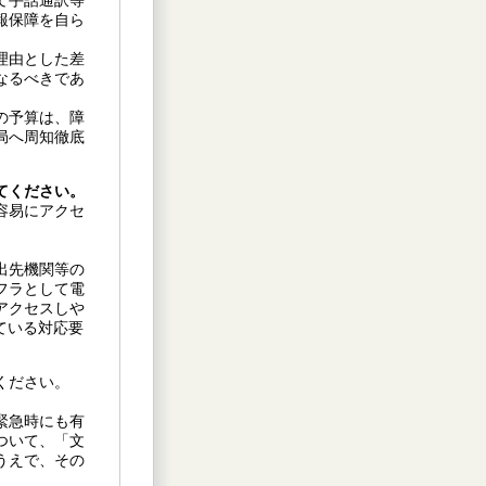
て手話通訳等
報保障を自ら
理由とした差
なるべきであ
の予算は、障
局へ周知徹底
てください。
容易にアクセ
出先機関等の
フラとして電
アクセスしや
ている対応要
ください。
緊急時にも有
ついて、「文
うえで、その