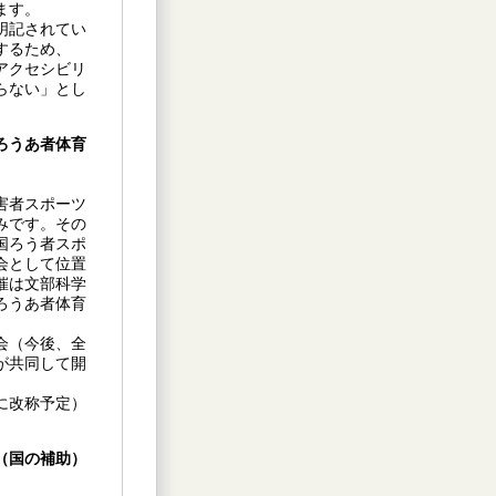
ます。
明記されてい
するため、
アクセシビリ
らない」とし
ろうあ者体育
害者スポーツ
みです。その
国ろう者スポ
会として位置
催は文部科学
ろうあ者体育
会（今後、全
が共同して開
に改称予定）
（国の補助）