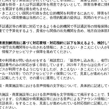
ィに関する予算措置がされていないことを理由に、「過重な負担」とし
配慮を拒否・または手話通訳等を用意できないとして、障害当事者に情
とを要請する例は後を絶ちません。
きこえにくい国民が行政を含む公的機関を利用するにあたり、障害を
いのない環境整備は当然のこと、合理的配慮の提供は、民間のモデルと
。
話通訳等の希望に対応できるよう各公的機関で手話通訳等の情報保障
建てで予算化するよう、貴省から関係の出先機関を含め、地方自治体部
者差別解消法に基づく対応要領・対応指針に以下を加えるよう、検討し
や省庁出先機関等から出される情報に、きこえない・きこえにくい人が
、情報アクセシビリティ保障を進めてください。
や利用者が問い合わせをする「相談窓口」「販売申し込み先」、省庁
電話番号のみの対応が多く存在しています。2021年７月からは公共イン
ビスが利用できるようになりましたが、きこえない・きこえにくい人が
ール・FAX等）でのアクセシビリティ保障について、見直しが進められ
に記載したうえで、その通りに運用してください。
設・商業施設等における音声情報の文字化について、具体的に記述して
施設・商業施設等における音声情報を文字情報にて掲示することで、
なります。公共施設や商業施設等における音声によるアナウンス情報に
言語表示」をすることを、見直しが進められている対応指針に記載した
てください。