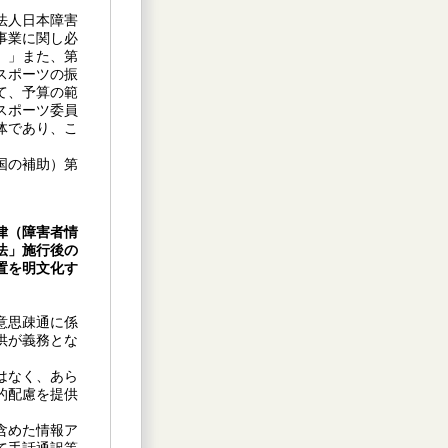
法人日本障害
事業に関し必
。」また、第
スポーツの振
て、予算の範
スポーツ委員
体であり、こ
国の補助）第
律（障害者情
法」施行後の
置を明文化す
意思疎通に係
供が義務とな
はなく、あら
的配慮を提供
含めた情報ア