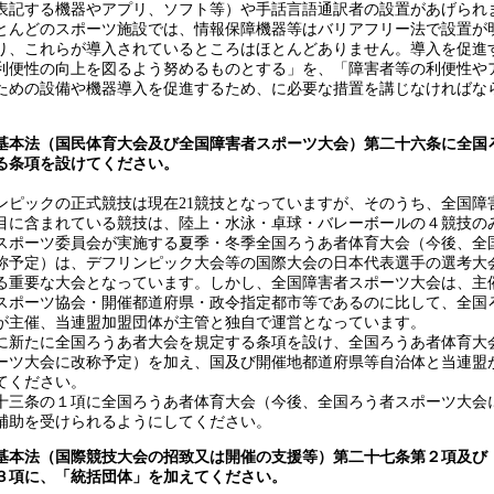
表記する機器やアプリ、ソフト等）や手話言語通訳者の設置があげられ
んどのスポーツ施設では、情報保障機器等はバリアフリー法で設置が
り、これらが導入されているところはほとんどありません。導入を促進
利便性の向上を図るよう努めるものとする」を、「障害者等の利便性や
ための設備や機器導入を促進するため、に必要な措置を講じなければな
基本法（国民体育大会及び全国障害者スポーツ大会）第二十六条に全国
る条項を設けてください。
ピックの正式競技は現在21競技となっていますが、そのうち、全国障
目に含まれている競技は、陸上・水泳・卓球・バレーボールの４競技の
スポーツ委員会が実施する夏季・冬季全国ろうあ者体育大会（今後、全
称予定）は、デフリンピック大会等の国際大会の日本代表選手の選考大
る重要な大会となっています。しかし、全国障害者スポーツ大会は、主
スポーツ協会・開催都道府県・政令指定都市等であるのに比して、全国
が主催、当連盟加盟団体が主管と独自で運営となっています。
新たに全国ろうあ者大会を規定する条項を設け、全国ろうあ者体育大
ーツ大会に改称予定）を加え、国及び開催地都道府県等自治体と当連盟
てください。
三条の１項に全国ろうあ者体育大会（今後、全国ろう者スポーツ大会
補助を受けられるようにしてください。
基本法（国際競技大会の招致又は開催の支援等）第二十七条第２項及び
３項に、「統括団体」を加えてください。