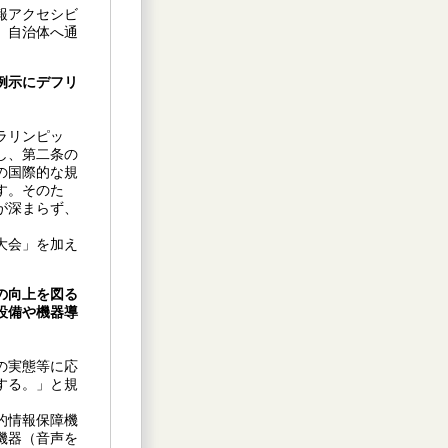
報アクセシビ
、自治体へ通
例示にデフリ
ラリンピッ
し、第二条の
の国際的な規
す。そのた
が深まらず、
大会」を加え
の向上を図る
設備や機器導
の実態等に応
する。」と規
的情報保障機
機器（音声を