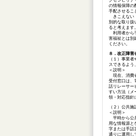
クセシビリテ
の情報保障の
手配させるこ
きこえない・
別的な取り扱
ると考えます
利用者から手
害福祉とは別
ください。
８．改正障害
（１）事業者
スできるよう
＜説明＞
現在、消費者
受付窓口は、
話リレーサー
すい方法（メ
領・対応指針
（２）公共施
＜説明＞
平時から公共
用な情報源と
字または手話
通りに運用し