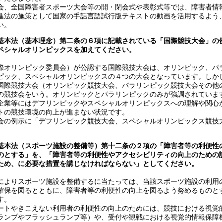
、全国障害者スポーツ大会等の開・閉会式や表彰式等では、障害者情
進法の施策として国家の手話言語試行版テキストの動画を活用するよう
い。
基本法（基本理念）第二条の６項に記載されている「国際競技大会」の
ペシャルオリンピックスを加えてください。
オリンピック委員会）が公認する国際競技大会は、オリンピック、パ
ピック、スペシャルオリンピックスの４つの大会となっています。しか
国際競技大会（オリンピック競技大会、パラリンピック競技大会その他
の競技会をいう。オリンピックとパラリンピックのみが強調されていま
企業等にはデフリンピックやスペシャルオリンピックスへの理解や関心
トの競技環境の向上が進まない状況です。
の例示に「デフリンピック競技大会、スペシャルオリンピックス競技
基本法（スポーツ施設の整備等）第十二条の２項の「障害者等の利便性
のとする」を、「障害者等の利便性やアクセシビリティの向上のための
ため、に必要な措置を講じなければならない」としてください。
よりスポーツ施設を整備するに当たっては、当該スポーツ施設の利用
確保を図るとともに、障害者等の利便性の向上を図るよう努めるものと
す。
トやきこえない利用者の利便性の向上のためには、競技における視覚
ランプやフラッシュランプ等）や、受付や観戦における視覚的情報保障