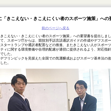
に「きこえない・きこえにくい者のスポーツ施策」への
前のページへ戻る
きこえない・きこえにくい者のスポーツ施策」への要望書を提出しま
て、スポーツ庁からは、競技別手話言語通訳ガイドの作成やデフスポー
にスタートランプや通訳者配置などの推進、またきこえない人がスポー
リティに関する環境整備や合理的配慮が適切に提供されるよう、対応指
答でした。
5デフリンピックを見据えた全国での気運醸成およびスポーツ基本法の
ました。