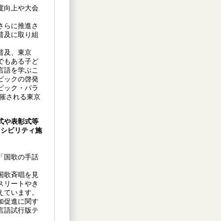
度向上や大会
さらに推進さ
普及に取り組
普及、東京
でもある子ど
言語を学ぶこ
ピックの啓発
ピック・パラ
催される東京
式や表彰式等
セシビリティ施
「国歌の手話
。
国歌斉唱を見
スリートやき
えています。
加促進に関す
言語試行版テ