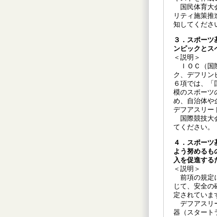
国民体育大会
リティ施策推
知してくださ
３．スポーツ
ンピックとス
＜説明＞
ＩＯＣ（国際
ク、デフリン
６項では、「
模のスポーツ
め、自治体や
デフアスリー
国際競技大会
てください。
４．スポーツ
よう努めるも
入を促進する
＜説明＞
前項の規定に
じて、安全の
定されていま
デフアスリー
器（スタート