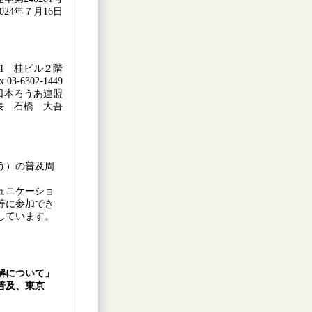
2024年７月16日
61 桂ビル２階
 03-6302-1449
日本ろうあ連盟
 長 石橋 大吾
う）の普及周
ュニケーショ
等に参加でき
しています。
。
了解について」
普及、東京