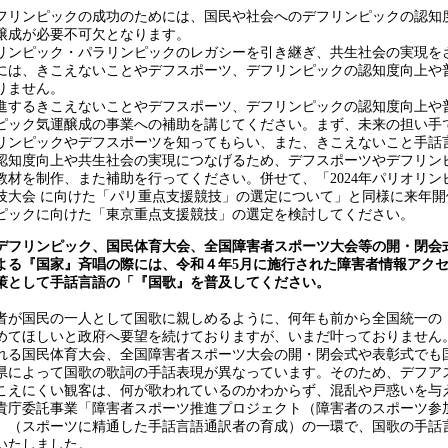
デフリンピックの成功のためには、国民や社会へのデフリンピックの認知
醸成が必要不可欠となります。
オリンピック・パラリンピックのレガシーを引き継ぎ、共生社会の実現を
には、きこえないことやデフスポーツ、デフリンピックの認知度向上や
りません。
するきこえないことやデフスポーツ、デフリンピックの認知度向上や
リンピック気運醸成の事業への補助を講じてください。まず、未来の担い手
リンピックやデフスポーツを知ってもらい、また、きこえないこと手話
認知度向上や共生社会の実現につなげるため、デフスポーツやデフリン
教材を制作、また補助を行ってください。併せて、「2024年パリオリン
技大会 に向けた「パリ重点支援競技」の選定について」と同様に来年開
リンピックに向けた「東京重点支援競技」の選定を検討してください。
25デフリンピック、国民体育大会、全国障害者スポーツ大会等の開・閉会
よる『国家』斉唱の際には、令和４年5月に施行された障害者情報アク
策として手話言語の「『国歌』を普及してください。
が国民の一人として国歌に親しめるように、何年も前から全国統一の
めてほしいと政府へ要望を続けておりますが、いまだ叶っておりません
る国民体育大会、全国障害者スポーツ大会の開・閉会式や表彰式でも
県によって国歌の歌詞の手話表現が異なっています。そのため、デフア
こえにくい観客は、何が歌われているのかわからず、混乱や戸惑いを与
庁委託事業「障害者スポーツ推進プロジェクト（障害者のスポーツ参
」（スポーツに精通した手話言語通訳者の育成）の一環で、国歌の手話
いたしました。