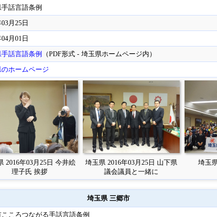
県手話言語条例
年03月25日
年04月01日
県手話言語条例
（PDF形式 - 埼玉県ホームページ内）
県のホームページ
 2016年03月25日 今井絵
埼玉県 2016年03月25日 山下県
埼玉県 
理子氏 挨拶
議会議員と一緒に
埼玉県 三郷市
市こころつながる手話言語条例