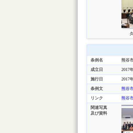
久
条例名
熊谷
成立日
2017
施行日
2017
条例文
熊谷
リンク
熊谷
関連写真
及び資料