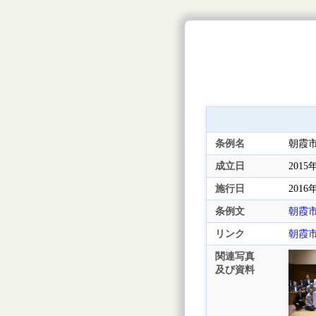
条例名
朝霞
成立日
2015
施行日
2016
条例文
朝霞
リンク
朝霞
関連写真
及び資料