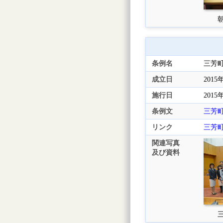
朝
条例名
三芳
成立日
2015
施行日
2015
条例文
三芳
リンク
三芳
関連写真
及び資料
三