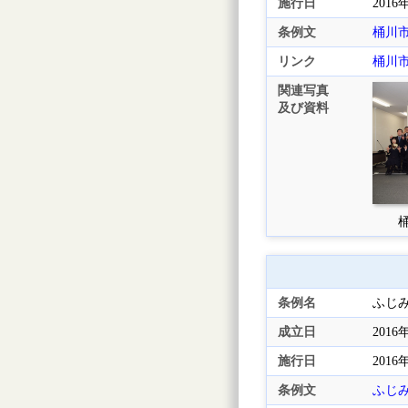
施行日
2016
条例文
桶川
リンク
桶川
関連写真
及び資料
桶
条例名
ふじ
成立日
2016
施行日
2016
条例文
ふじ