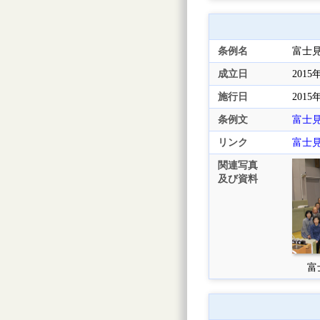
条例名
富士
成立日
2015
施行日
2015
条例文
富士
リンク
富士
関連写真
及び資料
富