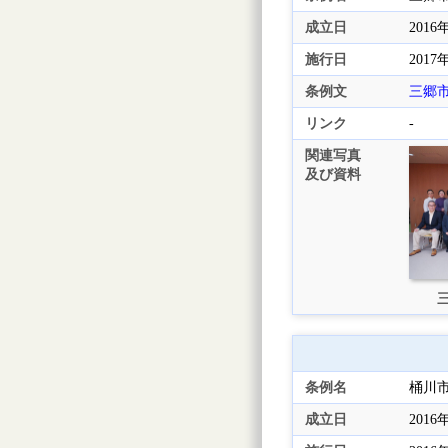
成立日
2016
施行日
2017
条例文
三郷
リンク
-
関連写真
及び資料
三
条例名
桶川
成立日
2016