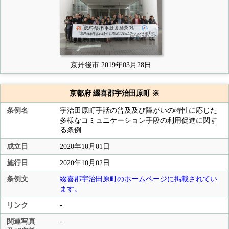
京丹後市 2019年03月28日
京都府 綴喜郡宇治田原町 ※
条例名
宇治田原町手話の普及及び障がいの特性に応じた
多様なコミュニケーション手段の利用促進に関す
る条例
成立日
2020年10月01日
施行日
2020年10月02日
条例文
綴喜郡宇治田原町のホームページに掲載されてい
ます。
リンク
-
関連写真
-