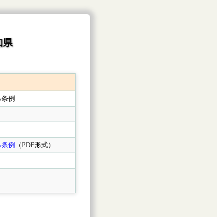
知県
る条例
る条例
（PDF形式）