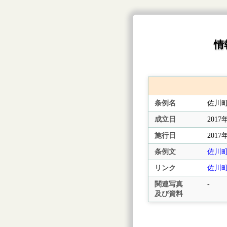
情
条例名
佐川
成立日
2017
施行日
2017
条例文
佐川
リンク
佐川
関連写真
-
及び資料