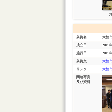
秋
条例名
大館
成立日
2019
施行日
2019
条例文
大館
リンク
大館
関連写真
及び資料