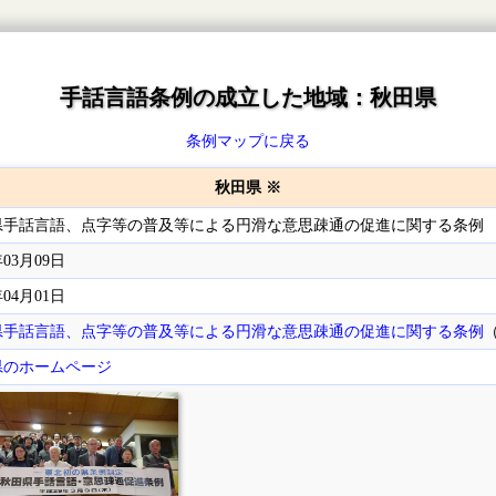
手話言語条例の成立した地域：秋田県
条例マップに戻る
秋田県 ※
県手話言語、点字等の普及等による円滑な意思疎通の促進に関する条例
年03月09日
年04月01日
県手話言語、点字等の普及等による円滑な意思疎通の促進に関する条例
県のホームページ